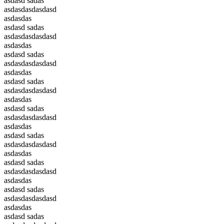
asdasd sadas
asdasdasdasdasd
asdasdas
asdasd sadas
asdasdasdasdasd
asdasdas
asdasd sadas
asdasdasdasdasd
asdasdas
asdasd sadas
asdasdasdasdasd
asdasdas
asdasd sadas
asdasdasdasdasd
asdasdas
asdasd sadas
asdasdasdasdasd
asdasdas
asdasd sadas
asdasdasdasdasd
asdasdas
asdasd sadas
asdasdasdasdasd
asdasdas
asdasd sadas