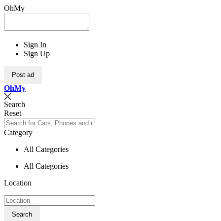
OhMy
Sign In
Sign Up
Post ad
Oh
My
Search
Reset
Category
All Categories
All Categories
Location
Search