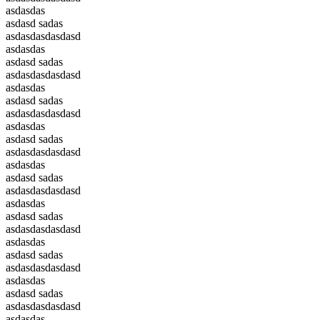
asdasdas
asdasd sadas
asdasdasdasdasd
asdasdas
asdasd sadas
asdasdasdasdasd
asdasdas
asdasd sadas
asdasdasdasdasd
asdasdas
asdasd sadas
asdasdasdasdasd
asdasdas
asdasd sadas
asdasdasdasdasd
asdasdas
asdasd sadas
asdasdasdasdasd
asdasdas
asdasd sadas
asdasdasdasdasd
asdasdas
asdasd sadas
asdasdasdasdasd
asdasdas