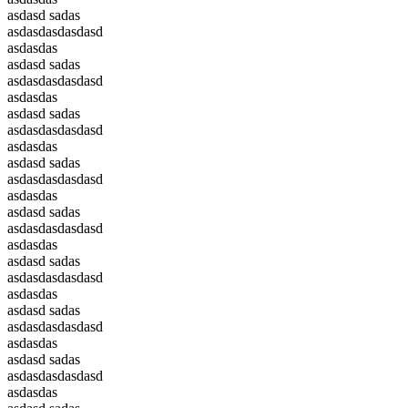
asdasd sadas
asdasdasdasdasd
asdasdas
asdasd sadas
asdasdasdasdasd
asdasdas
asdasd sadas
asdasdasdasdasd
asdasdas
asdasd sadas
asdasdasdasdasd
asdasdas
asdasd sadas
asdasdasdasdasd
asdasdas
asdasd sadas
asdasdasdasdasd
asdasdas
asdasd sadas
asdasdasdasdasd
asdasdas
asdasd sadas
asdasdasdasdasd
asdasdas