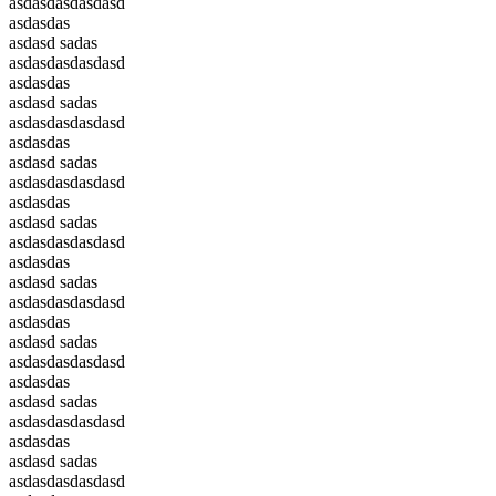
asdasdasdasdasd
asdasdas
asdasd sadas
asdasdasdasdasd
asdasdas
asdasd sadas
asdasdasdasdasd
asdasdas
asdasd sadas
asdasdasdasdasd
asdasdas
asdasd sadas
asdasdasdasdasd
asdasdas
asdasd sadas
asdasdasdasdasd
asdasdas
asdasd sadas
asdasdasdasdasd
asdasdas
asdasd sadas
asdasdasdasdasd
asdasdas
asdasd sadas
asdasdasdasdasd