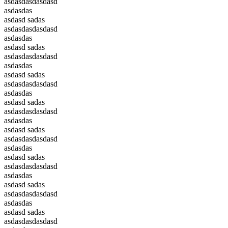
asdasdasdasdasd
asdasdas
asdasd sadas
asdasdasdasdasd
asdasdas
asdasd sadas
asdasdasdasdasd
asdasdas
asdasd sadas
asdasdasdasdasd
asdasdas
asdasd sadas
asdasdasdasdasd
asdasdas
asdasd sadas
asdasdasdasdasd
asdasdas
asdasd sadas
asdasdasdasdasd
asdasdas
asdasd sadas
asdasdasdasdasd
asdasdas
asdasd sadas
asdasdasdasdasd