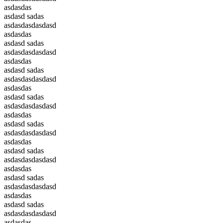
asdasdas
asdasd sadas
asdasdasdasdasd
asdasdas
asdasd sadas
asdasdasdasdasd
asdasdas
asdasd sadas
asdasdasdasdasd
asdasdas
asdasd sadas
asdasdasdasdasd
asdasdas
asdasd sadas
asdasdasdasdasd
asdasdas
asdasd sadas
asdasdasdasdasd
asdasdas
asdasd sadas
asdasdasdasdasd
asdasdas
asdasd sadas
asdasdasdasdasd
asdasdas