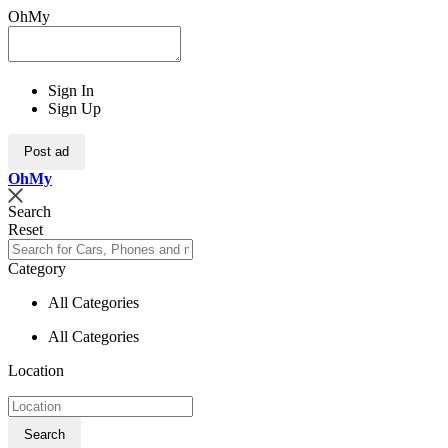
OhMy
Sign In
Sign Up
Post ad
Oh
My
Search
Reset
Category
All Categories
All Categories
Location
Search