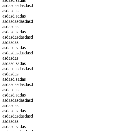
asdasd sadas
asdasdasdasdasd
asdasdas
asdasd sadas
asdasdasdasdasd
asdasdas
asdasd sadas
asdasdasdasdasd
asdasdas
asdasd sadas
asdasdasdasdasd
asdasdas
asdasd sadas
asdasdasdasdasd
asdasdas
asdasd sadas
asdasdasdasdasd
asdasdas
asdasd sadas
asdasdasdasdasd
asdasdas
asdasd sadas
asdasdasdasdasd
asdasdas
asdasd sadas