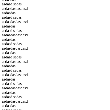
asdasd sadas
asdasdasdasdasd
asdasdas
asdasd sadas
asdasdasdasdasd
asdasdas
asdasd sadas
asdasdasdasdasd
asdasdas
asdasd sadas
asdasdasdasdasd
asdasdas
asdasd sadas
asdasdasdasdasd
asdasdas
asdasd sadas
asdasdasdasdasd
asdasdas
asdasd sadas
asdasdasdasdasd
asdasdas
asdasd sadas
asdasdasdasdasd
asdasdas