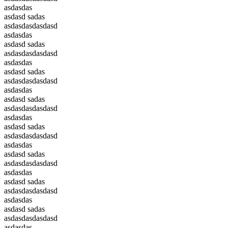
asdasdas
asdasd sadas
asdasdasdasdasd
asdasdas
asdasd sadas
asdasdasdasdasd
asdasdas
asdasd sadas
asdasdasdasdasd
asdasdas
asdasd sadas
asdasdasdasdasd
asdasdas
asdasd sadas
asdasdasdasdasd
asdasdas
asdasd sadas
asdasdasdasdasd
asdasdas
asdasd sadas
asdasdasdasdasd
asdasdas
asdasd sadas
asdasdasdasdasd
asdasdas