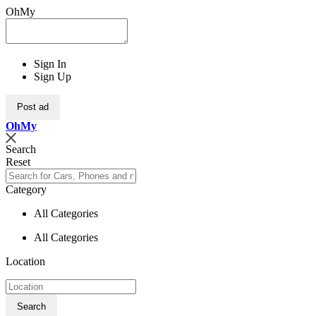
OhMy
Sign In
Sign Up
Post ad
Oh
My
Search
Reset
Category
All Categories
All Categories
Location
Search