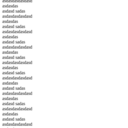
asdasdasdasdasd
asdasdas
asdasd sadas
asdasdasdasdasd
asdasdas
asdasd sadas
asdasdasdasdasd
asdasdas
asdasd sadas
asdasdasdasdasd
asdasdas
asdasd sadas
asdasdasdasdasd
asdasdas
asdasd sadas
asdasdasdasdasd
asdasdas
asdasd sadas
asdasdasdasdasd
asdasdas
asdasd sadas
asdasdasdasdasd
asdasdas
asdasd sadas
asdasdasdasdasd