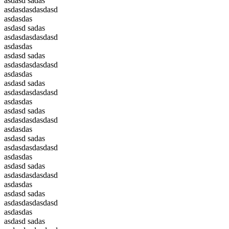
asdasd sadas
asdasdasdasdasd
asdasdas
asdasd sadas
asdasdasdasdasd
asdasdas
asdasd sadas
asdasdasdasdasd
asdasdas
asdasd sadas
asdasdasdasdasd
asdasdas
asdasd sadas
asdasdasdasdasd
asdasdas
asdasd sadas
asdasdasdasdasd
asdasdas
asdasd sadas
asdasdasdasdasd
asdasdas
asdasd sadas
asdasdasdasdasd
asdasdas
asdasd sadas