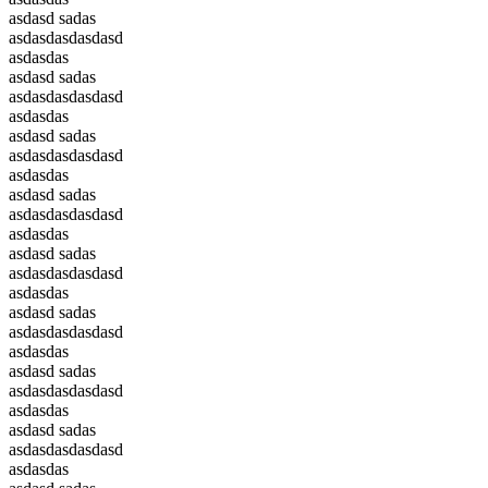
asdasd sadas
asdasdasdasdasd
asdasdas
asdasd sadas
asdasdasdasdasd
asdasdas
asdasd sadas
asdasdasdasdasd
asdasdas
asdasd sadas
asdasdasdasdasd
asdasdas
asdasd sadas
asdasdasdasdasd
asdasdas
asdasd sadas
asdasdasdasdasd
asdasdas
asdasd sadas
asdasdasdasdasd
asdasdas
asdasd sadas
asdasdasdasdasd
asdasdas