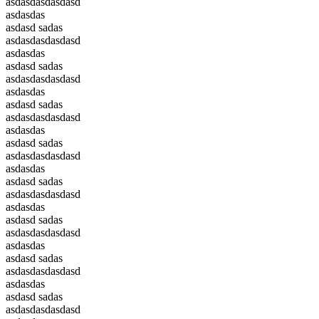
asdasdasdasdasd
asdasdas
asdasd sadas
asdasdasdasdasd
asdasdas
asdasd sadas
asdasdasdasdasd
asdasdas
asdasd sadas
asdasdasdasdasd
asdasdas
asdasd sadas
asdasdasdasdasd
asdasdas
asdasd sadas
asdasdasdasdasd
asdasdas
asdasd sadas
asdasdasdasdasd
asdasdas
asdasd sadas
asdasdasdasdasd
asdasdas
asdasd sadas
asdasdasdasdasd