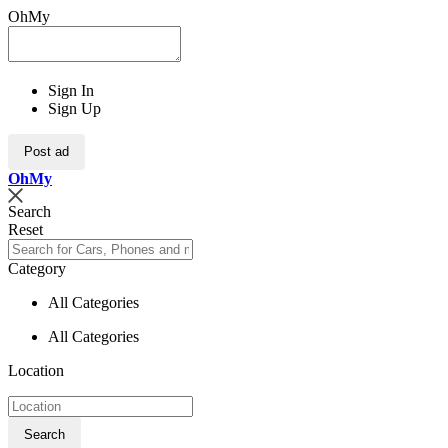
OhMy
Sign In
Sign Up
Post ad
Oh
My
Search
Reset
Category
All Categories
All Categories
Location
Search