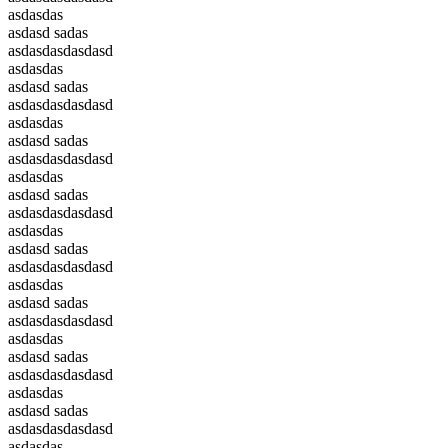
asdasdas
asdasd sadas
asdasdasdasdasd
asdasdas
asdasd sadas
asdasdasdasdasd
asdasdas
asdasd sadas
asdasdasdasdasd
asdasdas
asdasd sadas
asdasdasdasdasd
asdasdas
asdasd sadas
asdasdasdasdasd
asdasdas
asdasd sadas
asdasdasdasdasd
asdasdas
asdasd sadas
asdasdasdasdasd
asdasdas
asdasd sadas
asdasdasdasdasd
asdasdas