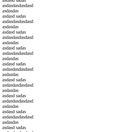
asdasd sadas
asdasdasdasdasd
asdasdas
asdasd sadas
asdasdasdasdasd
asdasdas
asdasd sadas
asdasdasdasdasd
asdasdas
asdasd sadas
asdasdasdasdasd
asdasdas
asdasd sadas
asdasdasdasdasd
asdasdas
asdasd sadas
asdasdasdasdasd
asdasdas
asdasd sadas
asdasdasdasdasd
asdasdas
asdasd sadas
asdasdasdasdasd
asdasdas
asdasd sadas