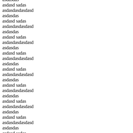
asdasd sadas
asdasdasdasdasd
asdasdas
asdasd sadas
asdasdasdasdasd
asdasdas
asdasd sadas
asdasdasdasdasd
asdasdas
asdasd sadas
asdasdasdasdasd
asdasdas
asdasd sadas
asdasdasdasdasd
asdasdas
asdasd sadas
asdasdasdasdasd
asdasdas
asdasd sadas
asdasdasdasdasd
asdasdas
asdasd sadas
asdasdasdasdasd
asdasdas