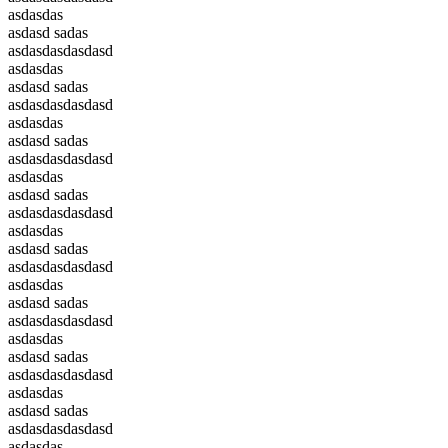
asdasdas
asdasd sadas
asdasdasdasdasd
asdasdas
asdasd sadas
asdasdasdasdasd
asdasdas
asdasd sadas
asdasdasdasdasd
asdasdas
asdasd sadas
asdasdasdasdasd
asdasdas
asdasd sadas
asdasdasdasdasd
asdasdas
asdasd sadas
asdasdasdasdasd
asdasdas
asdasd sadas
asdasdasdasdasd
asdasdas
asdasd sadas
asdasdasdasdasd
asdasdas