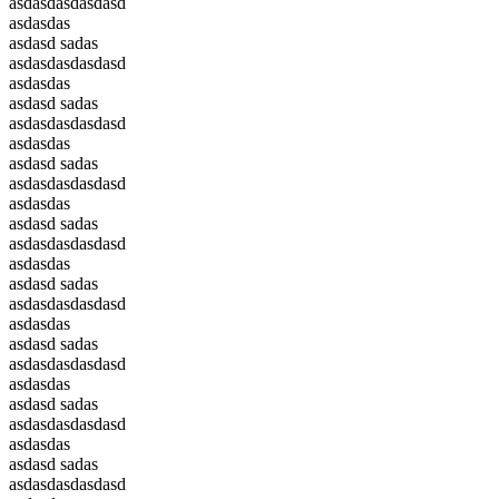
asdasdasdasdasd
asdasdas
asdasd sadas
asdasdasdasdasd
asdasdas
asdasd sadas
asdasdasdasdasd
asdasdas
asdasd sadas
asdasdasdasdasd
asdasdas
asdasd sadas
asdasdasdasdasd
asdasdas
asdasd sadas
asdasdasdasdasd
asdasdas
asdasd sadas
asdasdasdasdasd
asdasdas
asdasd sadas
asdasdasdasdasd
asdasdas
asdasd sadas
asdasdasdasdasd