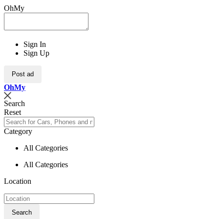
OhMy
Sign In
Sign Up
Post ad
Oh
My
Search
Reset
Category
All Categories
All Categories
Location
Search