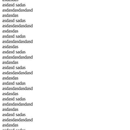
asdasd sadas
asdasdasdasdasd
asdasdas
asdasd sadas
asdasdasdasdasd
asdasdas
asdasd sadas
asdasdasdasdasd
asdasdas
asdasd sadas
asdasdasdasdasd
asdasdas
asdasd sadas
asdasdasdasdasd
asdasdas
asdasd sadas
asdasdasdasdasd
asdasdas
asdasd sadas
asdasdasdasdasd
asdasdas
asdasd sadas
asdasdasdasdasd
asdasdas