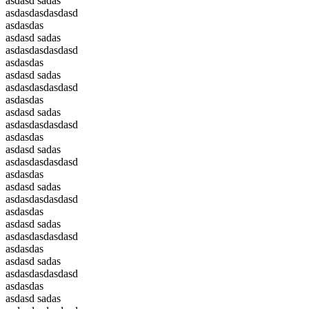
asdasd sadas
asdasdasdasdasd
asdasdas
asdasd sadas
asdasdasdasdasd
asdasdas
asdasd sadas
asdasdasdasdasd
asdasdas
asdasd sadas
asdasdasdasdasd
asdasdas
asdasd sadas
asdasdasdasdasd
asdasdas
asdasd sadas
asdasdasdasdasd
asdasdas
asdasd sadas
asdasdasdasdasd
asdasdas
asdasd sadas
asdasdasdasdasd
asdasdas
asdasd sadas