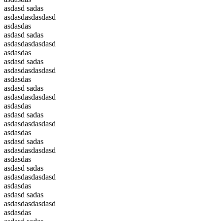
asdasd sadas
asdasdasdasdasd
asdasdas
asdasd sadas
asdasdasdasdasd
asdasdas
asdasd sadas
asdasdasdasdasd
asdasdas
asdasd sadas
asdasdasdasdasd
asdasdas
asdasd sadas
asdasdasdasdasd
asdasdas
asdasd sadas
asdasdasdasdasd
asdasdas
asdasd sadas
asdasdasdasdasd
asdasdas
asdasd sadas
asdasdasdasdasd
asdasdas