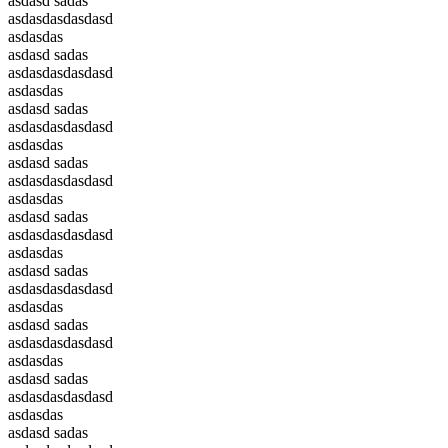
asdasd sadas
asdasdasdasdasd
asdasdas
asdasd sadas
asdasdasdasdasd
asdasdas
asdasd sadas
asdasdasdasdasd
asdasdas
asdasd sadas
asdasdasdasdasd
asdasdas
asdasd sadas
asdasdasdasdasd
asdasdas
asdasd sadas
asdasdasdasdasd
asdasdas
asdasd sadas
asdasdasdasdasd
asdasdas
asdasd sadas
asdasdasdasdasd
asdasdas
asdasd sadas