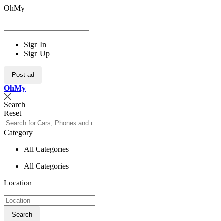
OhMy
Sign In
Sign Up
Post ad
Oh
My
Search
Reset
Category
All Categories
All Categories
Location
Search