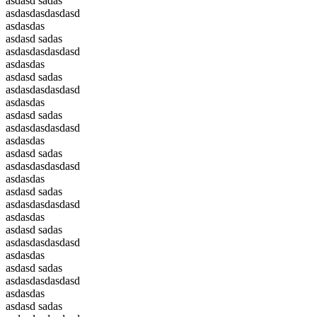
asdasd sadas
asdasdasdasdasd
asdasdas
asdasd sadas
asdasdasdasdasd
asdasdas
asdasd sadas
asdasdasdasdasd
asdasdas
asdasd sadas
asdasdasdasdasd
asdasdas
asdasd sadas
asdasdasdasdasd
asdasdas
asdasd sadas
asdasdasdasdasd
asdasdas
asdasd sadas
asdasdasdasdasd
asdasdas
asdasd sadas
asdasdasdasdasd
asdasdas
asdasd sadas