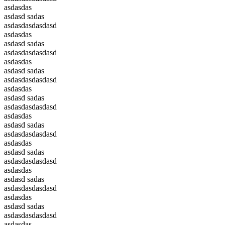
asdasdas
asdasd sadas
asdasdasdasdasd
asdasdas
asdasd sadas
asdasdasdasdasd
asdasdas
asdasd sadas
asdasdasdasdasd
asdasdas
asdasd sadas
asdasdasdasdasd
asdasdas
asdasd sadas
asdasdasdasdasd
asdasdas
asdasd sadas
asdasdasdasdasd
asdasdas
asdasd sadas
asdasdasdasdasd
asdasdas
asdasd sadas
asdasdasdasdasd
asdasdas