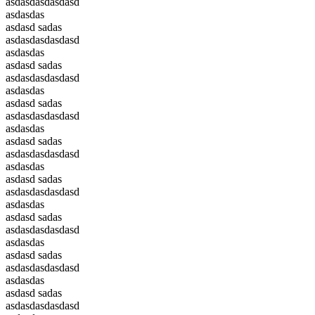
asdasdasdasdasd
asdasdas
asdasd sadas
asdasdasdasdasd
asdasdas
asdasd sadas
asdasdasdasdasd
asdasdas
asdasd sadas
asdasdasdasdasd
asdasdas
asdasd sadas
asdasdasdasdasd
asdasdas
asdasd sadas
asdasdasdasdasd
asdasdas
asdasd sadas
asdasdasdasdasd
asdasdas
asdasd sadas
asdasdasdasdasd
asdasdas
asdasd sadas
asdasdasdasdasd