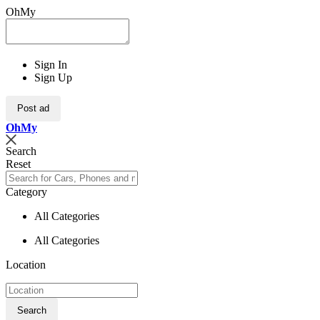
OhMy
Sign In
Sign Up
Post ad
Oh
My
Search
Reset
Category
All Categories
All Categories
Location
Search