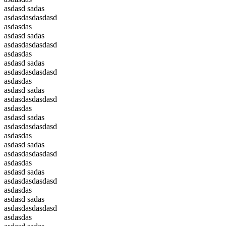
asdasd sadas
asdasdasdasdasd
asdasdas
asdasd sadas
asdasdasdasdasd
asdasdas
asdasd sadas
asdasdasdasdasd
asdasdas
asdasd sadas
asdasdasdasdasd
asdasdas
asdasd sadas
asdasdasdasdasd
asdasdas
asdasd sadas
asdasdasdasdasd
asdasdas
asdasd sadas
asdasdasdasdasd
asdasdas
asdasd sadas
asdasdasdasdasd
asdasdas