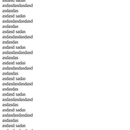
asdasd sadas
asdasdasdasdasd
asdasdas
asdasd sadas
asdasdasdasdasd
asdasdas
asdasd sadas
asdasdasdasdasd
asdasdas
asdasd sadas
asdasdasdasdasd
asdasdas
asdasd sadas
asdasdasdasdasd
asdasdas
asdasd sadas
asdasdasdasdasd
asdasdas
asdasd sadas
asdasdasdasdasd
asdasdas
asdasd sadas
asdasdasdasdasd
asdasdas
asdasd sadas