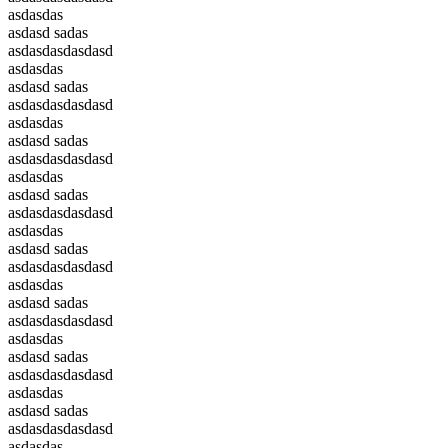
asdasdas
asdasd sadas
asdasdasdasdasd
asdasdas
asdasd sadas
asdasdasdasdasd
asdasdas
asdasd sadas
asdasdasdasdasd
asdasdas
asdasd sadas
asdasdasdasdasd
asdasdas
asdasd sadas
asdasdasdasdasd
asdasdas
asdasd sadas
asdasdasdasdasd
asdasdas
asdasd sadas
asdasdasdasdasd
asdasdas
asdasd sadas
asdasdasdasdasd
asdasdas