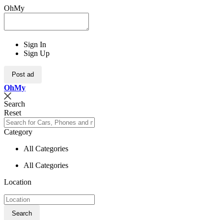
OhMy
Sign In
Sign Up
Post ad
Oh
My
Search
Reset
Category
All Categories
All Categories
Location
Search