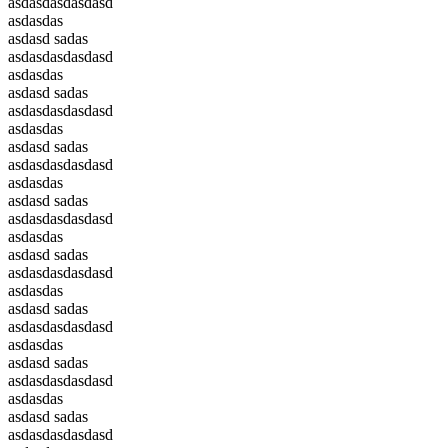
asdasdasdasdasd
asdasdas
asdasd sadas
asdasdasdasdasd
asdasdas
asdasd sadas
asdasdasdasdasd
asdasdas
asdasd sadas
asdasdasdasdasd
asdasdas
asdasd sadas
asdasdasdasdasd
asdasdas
asdasd sadas
asdasdasdasdasd
asdasdas
asdasd sadas
asdasdasdasdasd
asdasdas
asdasd sadas
asdasdasdasdasd
asdasdas
asdasd sadas
asdasdasdasdasd