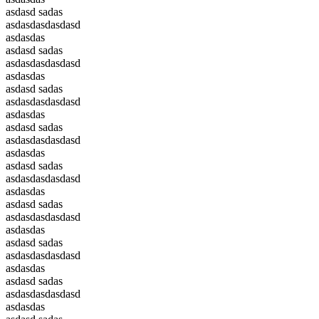
asdasd sadas
asdasdasdasdasd
asdasdas
asdasd sadas
asdasdasdasdasd
asdasdas
asdasd sadas
asdasdasdasdasd
asdasdas
asdasd sadas
asdasdasdasdasd
asdasdas
asdasd sadas
asdasdasdasdasd
asdasdas
asdasd sadas
asdasdasdasdasd
asdasdas
asdasd sadas
asdasdasdasdasd
asdasdas
asdasd sadas
asdasdasdasdasd
asdasdas