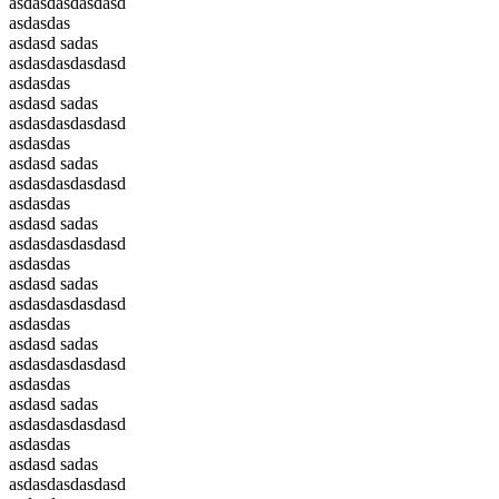
asdasdasdasdasd
asdasdas
asdasd sadas
asdasdasdasdasd
asdasdas
asdasd sadas
asdasdasdasdasd
asdasdas
asdasd sadas
asdasdasdasdasd
asdasdas
asdasd sadas
asdasdasdasdasd
asdasdas
asdasd sadas
asdasdasdasdasd
asdasdas
asdasd sadas
asdasdasdasdasd
asdasdas
asdasd sadas
asdasdasdasdasd
asdasdas
asdasd sadas
asdasdasdasdasd