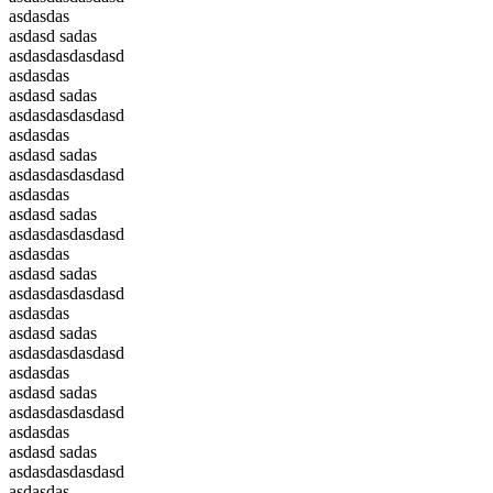
asdasdas
asdasd sadas
asdasdasdasdasd
asdasdas
asdasd sadas
asdasdasdasdasd
asdasdas
asdasd sadas
asdasdasdasdasd
asdasdas
asdasd sadas
asdasdasdasdasd
asdasdas
asdasd sadas
asdasdasdasdasd
asdasdas
asdasd sadas
asdasdasdasdasd
asdasdas
asdasd sadas
asdasdasdasdasd
asdasdas
asdasd sadas
asdasdasdasdasd
asdasdas