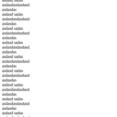
asdasd sadas
asdasdasdasdasd
asdasdas
asdasd sadas
asdasdasdasdasd
asdasdas
asdasd sadas
asdasdasdasdasd
asdasdas
asdasd sadas
asdasdasdasdasd
asdasdas
asdasd sadas
asdasdasdasdasd
asdasdas
asdasd sadas
asdasdasdasdasd
asdasdas
asdasd sadas
asdasdasdasdasd
asdasdas
asdasd sadas
asdasdasdasdasd
asdasdas
asdasd sadas