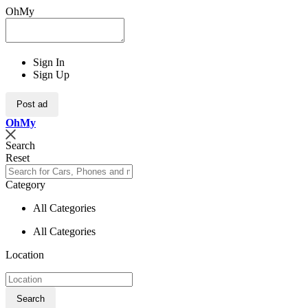
OhMy
Sign In
Sign Up
Post ad
Oh
My
Search
Reset
Category
All Categories
All Categories
Location
Search