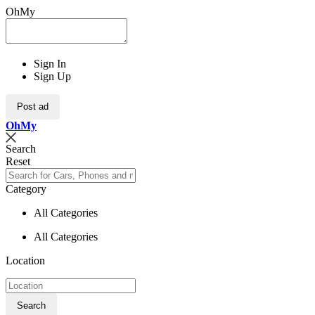
OhMy
Sign In
Sign Up
Post ad
Oh
My
Search
Reset
Category
All Categories
All Categories
Location
Search