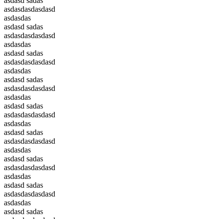
asdasd sadas
asdasdasdasdasd
asdasdas
asdasd sadas
asdasdasdasdasd
asdasdas
asdasd sadas
asdasdasdasdasd
asdasdas
asdasd sadas
asdasdasdasdasd
asdasdas
asdasd sadas
asdasdasdasdasd
asdasdas
asdasd sadas
asdasdasdasdasd
asdasdas
asdasd sadas
asdasdasdasdasd
asdasdas
asdasd sadas
asdasdasdasdasd
asdasdas
asdasd sadas