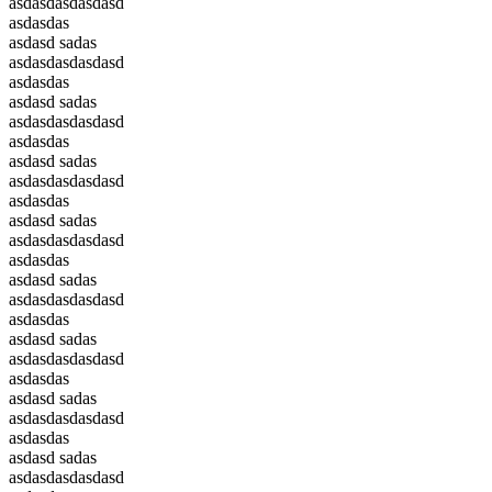
asdasdasdasdasd
asdasdas
asdasd sadas
asdasdasdasdasd
asdasdas
asdasd sadas
asdasdasdasdasd
asdasdas
asdasd sadas
asdasdasdasdasd
asdasdas
asdasd sadas
asdasdasdasdasd
asdasdas
asdasd sadas
asdasdasdasdasd
asdasdas
asdasd sadas
asdasdasdasdasd
asdasdas
asdasd sadas
asdasdasdasdasd
asdasdas
asdasd sadas
asdasdasdasdasd