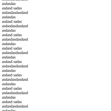
asdasdas
asdasd sadas
asdasdasdasdasd
asdasdas
asdasd sadas
asdasdasdasdasd
asdasdas
asdasd sadas
asdasdasdasdasd
asdasdas
asdasd sadas
asdasdasdasdasd
asdasdas
asdasd sadas
asdasdasdasdasd
asdasdas
asdasd sadas
asdasdasdasdasd
asdasdas
asdasd sadas
asdasdasdasdasd
asdasdas
asdasd sadas
asdasdasdasdasd
asdasdas