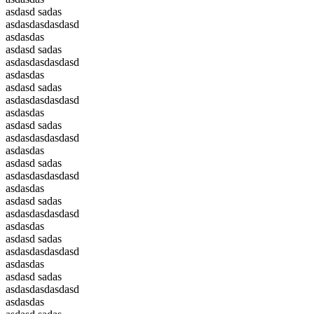
asdasd sadas
asdasdasdasdasd
asdasdas
asdasd sadas
asdasdasdasdasd
asdasdas
asdasd sadas
asdasdasdasdasd
asdasdas
asdasd sadas
asdasdasdasdasd
asdasdas
asdasd sadas
asdasdasdasdasd
asdasdas
asdasd sadas
asdasdasdasdasd
asdasdas
asdasd sadas
asdasdasdasdasd
asdasdas
asdasd sadas
asdasdasdasdasd
asdasdas