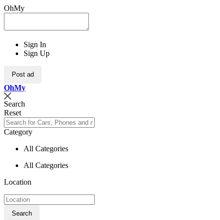
OhMy
Sign In
Sign Up
Post ad
Oh
My
Search
Reset
Category
All Categories
All Categories
Location
Search