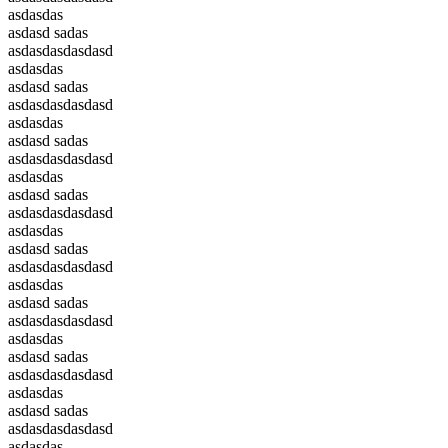
asdasdas
asdasd sadas
asdasdasdasdasd
asdasdas
asdasd sadas
asdasdasdasdasd
asdasdas
asdasd sadas
asdasdasdasdasd
asdasdas
asdasd sadas
asdasdasdasdasd
asdasdas
asdasd sadas
asdasdasdasdasd
asdasdas
asdasd sadas
asdasdasdasdasd
asdasdas
asdasd sadas
asdasdasdasdasd
asdasdas
asdasd sadas
asdasdasdasdasd
asdasdas