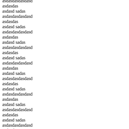
asdasdasdasdasd
asdasdas
asdasd sadas
asdasdasdasdasd
asdasdas
asdasd sadas
asdasdasdasdasd
asdasdas
asdasd sadas
asdasdasdasdasd
asdasdas
asdasd sadas
asdasdasdasdasd
asdasdas
asdasd sadas
asdasdasdasdasd
asdasdas
asdasd sadas
asdasdasdasdasd
asdasdas
asdasd sadas
asdasdasdasdasd
asdasdas
asdasd sadas
asdasdasdasdasd