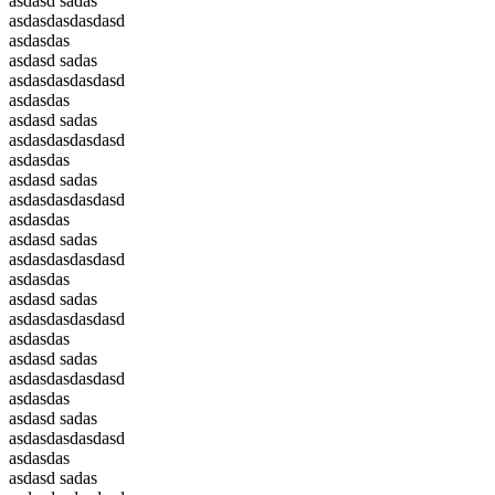
asdasd sadas
asdasdasdasdasd
asdasdas
asdasd sadas
asdasdasdasdasd
asdasdas
asdasd sadas
asdasdasdasdasd
asdasdas
asdasd sadas
asdasdasdasdasd
asdasdas
asdasd sadas
asdasdasdasdasd
asdasdas
asdasd sadas
asdasdasdasdasd
asdasdas
asdasd sadas
asdasdasdasdasd
asdasdas
asdasd sadas
asdasdasdasdasd
asdasdas
asdasd sadas