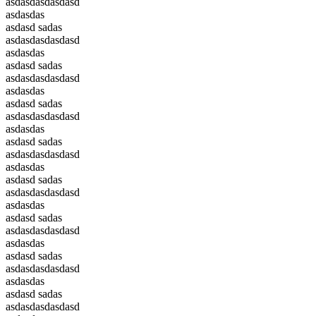
asdasdasdasdasd
asdasdas
asdasd sadas
asdasdasdasdasd
asdasdas
asdasd sadas
asdasdasdasdasd
asdasdas
asdasd sadas
asdasdasdasdasd
asdasdas
asdasd sadas
asdasdasdasdasd
asdasdas
asdasd sadas
asdasdasdasdasd
asdasdas
asdasd sadas
asdasdasdasdasd
asdasdas
asdasd sadas
asdasdasdasdasd
asdasdas
asdasd sadas
asdasdasdasdasd