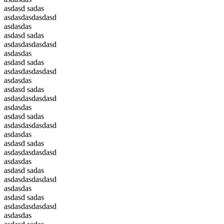
asdasd sadas
asdasdasdasdasd
asdasdas
asdasd sadas
asdasdasdasdasd
asdasdas
asdasd sadas
asdasdasdasdasd
asdasdas
asdasd sadas
asdasdasdasdasd
asdasdas
asdasd sadas
asdasdasdasdasd
asdasdas
asdasd sadas
asdasdasdasdasd
asdasdas
asdasd sadas
asdasdasdasdasd
asdasdas
asdasd sadas
asdasdasdasdasd
asdasdas