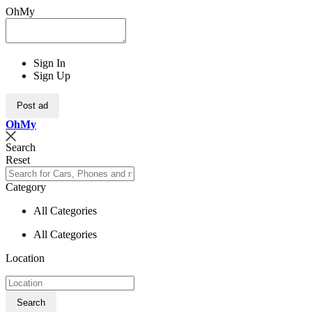
OhMy
Sign In
Sign Up
Post ad
Oh
My
Search
Reset
Category
All Categories
All Categories
Location
Search