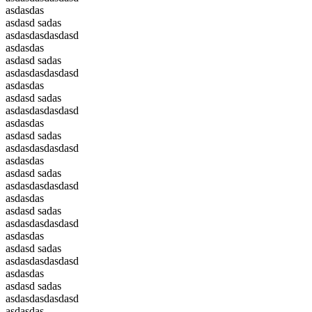
asdasdas
asdasd sadas
asdasdasdasdasd
asdasdas
asdasd sadas
asdasdasdasdasd
asdasdas
asdasd sadas
asdasdasdasdasd
asdasdas
asdasd sadas
asdasdasdasdasd
asdasdas
asdasd sadas
asdasdasdasdasd
asdasdas
asdasd sadas
asdasdasdasdasd
asdasdas
asdasd sadas
asdasdasdasdasd
asdasdas
asdasd sadas
asdasdasdasdasd
asdasdas