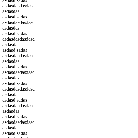
asdasd sadas
asdasdasdasdasd
asdasdas
asdasd sadas
asdasdasdasdasd
asdasdas
asdasd sadas
asdasdasdasdasd
asdasdas
asdasd sadas
asdasdasdasdasd
asdasdas
asdasd sadas
asdasdasdasdasd
asdasdas
asdasd sadas
asdasdasdasdasd
asdasdas
asdasd sadas
asdasdasdasdasd
asdasdas
asdasd sadas
asdasdasdasdasd
asdasdas
asdasd sadas