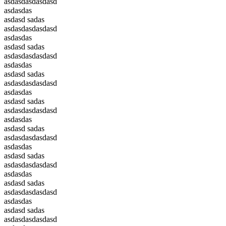
asdasdasdasdasd
asdasdas
asdasd sadas
asdasdasdasdasd
asdasdas
asdasd sadas
asdasdasdasdasd
asdasdas
asdasd sadas
asdasdasdasdasd
asdasdas
asdasd sadas
asdasdasdasdasd
asdasdas
asdasd sadas
asdasdasdasdasd
asdasdas
asdasd sadas
asdasdasdasdasd
asdasdas
asdasd sadas
asdasdasdasdasd
asdasdas
asdasd sadas
asdasdasdasdasd