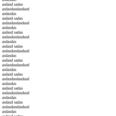
asdasd sadas
asdasdasdasdasd
asdasdas
asdasd sadas
asdasdasdasdasd
asdasdas
asdasd sadas
asdasdasdasdasd
asdasdas
asdasd sadas
asdasdasdasdasd
asdasdas
asdasd sadas
asdasdasdasdasd
asdasdas
asdasd sadas
asdasdasdasdasd
asdasdas
asdasd sadas
asdasdasdasdasd
asdasdas
asdasd sadas
asdasdasdasdasd
asdasdas