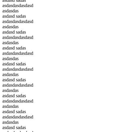
asdasd sadas
asdasdasdasdasd
asdasdas
asdasd sadas
asdasdasdasdasd
asdasdas
asdasd sadas
asdasdasdasdasd
asdasdas
asdasd sadas
asdasdasdasdasd
asdasdas
asdasd sadas
asdasdasdasdasd
asdasdas
asdasd sadas
asdasdasdasdasd
asdasdas
asdasd sadas
asdasdasdasdasd
asdasdas
asdasd sadas
asdasdasdasdasd
asdasdas
asdasd sadas