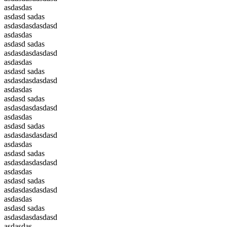
asdasdas
asdasd sadas
asdasdasdasdasd
asdasdas
asdasd sadas
asdasdasdasdasd
asdasdas
asdasd sadas
asdasdasdasdasd
asdasdas
asdasd sadas
asdasdasdasdasd
asdasdas
asdasd sadas
asdasdasdasdasd
asdasdas
asdasd sadas
asdasdasdasdasd
asdasdas
asdasd sadas
asdasdasdasdasd
asdasdas
asdasd sadas
asdasdasdasdasd
asdasdas