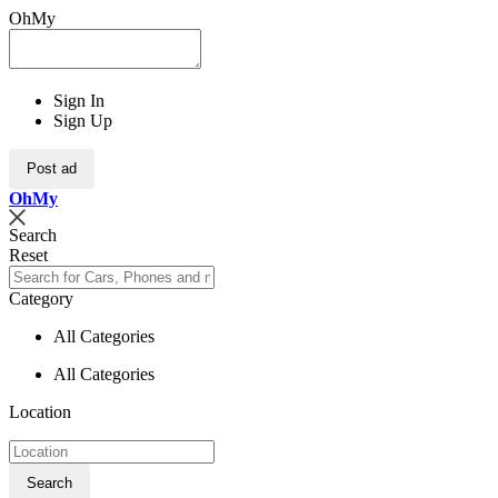
OhMy
Sign In
Sign Up
Post ad
Oh
My
Search
Reset
Category
All Categories
All Categories
Location
Search