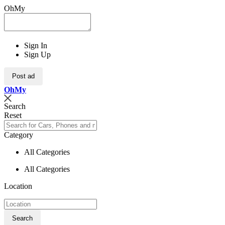
OhMy
Sign In
Sign Up
Post ad
Oh
My
Search
Reset
Category
All Categories
All Categories
Location
Search