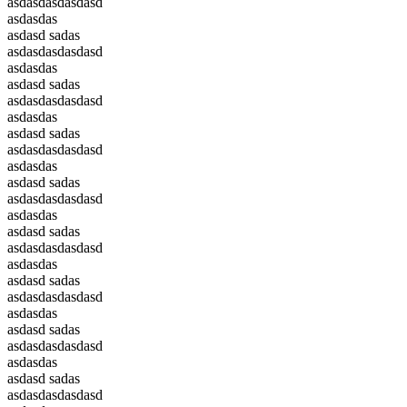
asdasdasdasdasd
asdasdas
asdasd sadas
asdasdasdasdasd
asdasdas
asdasd sadas
asdasdasdasdasd
asdasdas
asdasd sadas
asdasdasdasdasd
asdasdas
asdasd sadas
asdasdasdasdasd
asdasdas
asdasd sadas
asdasdasdasdasd
asdasdas
asdasd sadas
asdasdasdasdasd
asdasdas
asdasd sadas
asdasdasdasdasd
asdasdas
asdasd sadas
asdasdasdasdasd