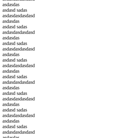
asdasdas
asdasd sadas
asdasdasdasdasd
asdasdas
asdasd sadas
asdasdasdasdasd
asdasdas
asdasd sadas
asdasdasdasdasd
asdasdas
asdasd sadas
asdasdasdasdasd
asdasdas
asdasd sadas
asdasdasdasdasd
asdasdas
asdasd sadas
asdasdasdasdasd
asdasdas
asdasd sadas
asdasdasdasdasd
asdasdas
asdasd sadas
asdasdasdasdasd
asdasdas