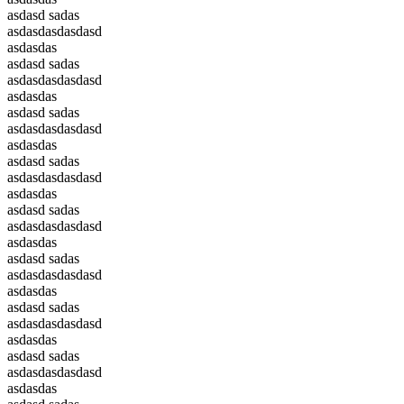
asdasd sadas
asdasdasdasdasd
asdasdas
asdasd sadas
asdasdasdasdasd
asdasdas
asdasd sadas
asdasdasdasdasd
asdasdas
asdasd sadas
asdasdasdasdasd
asdasdas
asdasd sadas
asdasdasdasdasd
asdasdas
asdasd sadas
asdasdasdasdasd
asdasdas
asdasd sadas
asdasdasdasdasd
asdasdas
asdasd sadas
asdasdasdasdasd
asdasdas