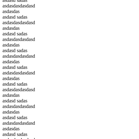
asdasd sadas
asdasdasdasdasd
asdasdas
asdasd sadas
asdasdasdasdasd
asdasdas
asdasd sadas
asdasdasdasdasd
asdasdas
asdasd sadas
asdasdasdasdasd
asdasdas
asdasd sadas
asdasdasdasdasd
asdasdas
asdasd sadas
asdasdasdasdasd
asdasdas
asdasd sadas
asdasdasdasdasd
asdasdas
asdasd sadas
asdasdasdasdasd
asdasdas
asdasd sadas