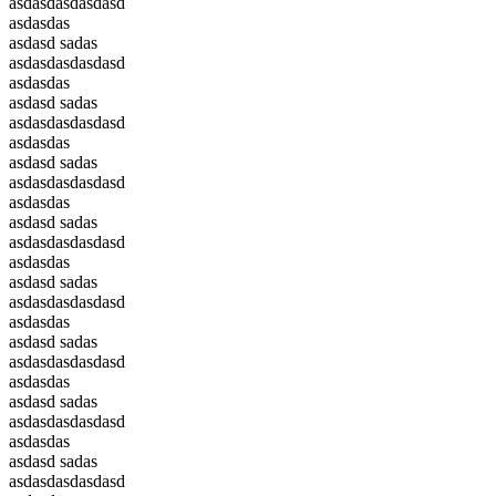
asdasdasdasdasd
asdasdas
asdasd sadas
asdasdasdasdasd
asdasdas
asdasd sadas
asdasdasdasdasd
asdasdas
asdasd sadas
asdasdasdasdasd
asdasdas
asdasd sadas
asdasdasdasdasd
asdasdas
asdasd sadas
asdasdasdasdasd
asdasdas
asdasd sadas
asdasdasdasdasd
asdasdas
asdasd sadas
asdasdasdasdasd
asdasdas
asdasd sadas
asdasdasdasdasd