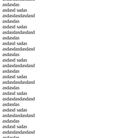
asdasdas
asdasd sadas
asdasdasdasdasd
asdasdas
asdasd sadas
asdasdasdasdasd
asdasdas
asdasd sadas
asdasdasdasdasd
asdasdas
asdasd sadas
asdasdasdasdasd
asdasdas
asdasd sadas
asdasdasdasdasd
asdasdas
asdasd sadas
asdasdasdasdasd
asdasdas
asdasd sadas
asdasdasdasdasd
asdasdas
asdasd sadas
asdasdasdasdasd
asdasdas