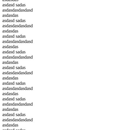
asdasd sadas
asdasdasdasdasd
asdasdas
asdasd sadas
asdasdasdasdasd
asdasdas
asdasd sadas
asdasdasdasdasd
asdasdas
asdasd sadas
asdasdasdasdasd
asdasdas
asdasd sadas
asdasdasdasdasd
asdasdas
asdasd sadas
asdasdasdasdasd
asdasdas
asdasd sadas
asdasdasdasdasd
asdasdas
asdasd sadas
asdasdasdasdasd
asdasdas