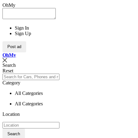
OhMy
Sign In
Sign Up
Post ad
Oh
My
Search
Reset
Category
All Categories
All Categories
Location
Search