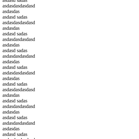
asdasd sadas
asdasdasdasdasd
asdasdas
asdasd sadas
asdasdasdasdasd
asdasdas
asdasd sadas
asdasdasdasdasd
asdasdas
asdasd sadas
asdasdasdasdasd
asdasdas
asdasd sadas
asdasdasdasdasd
asdasdas
asdasd sadas
asdasdasdasdasd
asdasdas
asdasd sadas
asdasdasdasdasd
asdasdas
asdasd sadas
asdasdasdasdasd
asdasdas
asdasd sadas