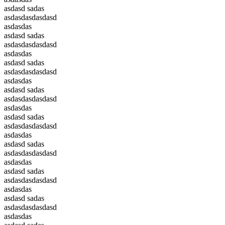
asdasd sadas
asdasdasdasdasd
asdasdas
asdasd sadas
asdasdasdasdasd
asdasdas
asdasd sadas
asdasdasdasdasd
asdasdas
asdasd sadas
asdasdasdasdasd
asdasdas
asdasd sadas
asdasdasdasdasd
asdasdas
asdasd sadas
asdasdasdasdasd
asdasdas
asdasd sadas
asdasdasdasdasd
asdasdas
asdasd sadas
asdasdasdasdasd
asdasdas