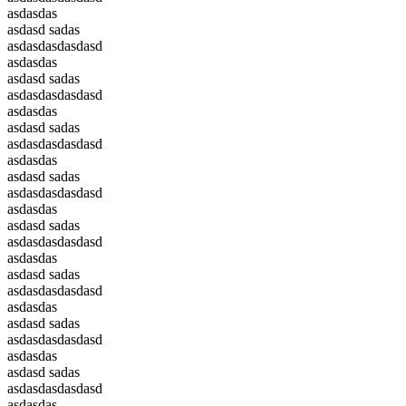
asdasdas
asdasd sadas
asdasdasdasdasd
asdasdas
asdasd sadas
asdasdasdasdasd
asdasdas
asdasd sadas
asdasdasdasdasd
asdasdas
asdasd sadas
asdasdasdasdasd
asdasdas
asdasd sadas
asdasdasdasdasd
asdasdas
asdasd sadas
asdasdasdasdasd
asdasdas
asdasd sadas
asdasdasdasdasd
asdasdas
asdasd sadas
asdasdasdasdasd
asdasdas