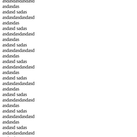
asdasdasdasdasd
asdasdas
asdasd sadas
asdasdasdasdasd
asdasdas
asdasd sadas
asdasdasdasdasd
asdasdas
asdasd sadas
asdasdasdasdasd
asdasdas
asdasd sadas
asdasdasdasdasd
asdasdas
asdasd sadas
asdasdasdasdasd
asdasdas
asdasd sadas
asdasdasdasdasd
asdasdas
asdasd sadas
asdasdasdasdasd
asdasdas
asdasd sadas
asdasdasdasdasd