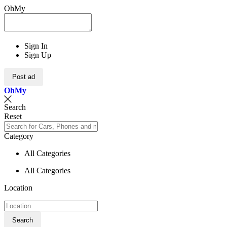
OhMy
Sign In
Sign Up
Post ad
Oh
My
Search
Reset
Category
All Categories
All Categories
Location
Search