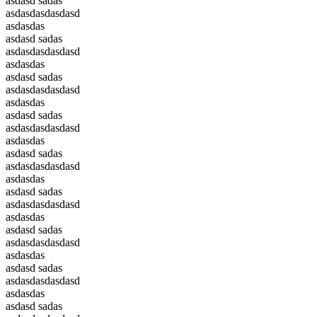
asdasd sadas
asdasdasdasdasd
asdasdas
asdasd sadas
asdasdasdasdasd
asdasdas
asdasd sadas
asdasdasdasdasd
asdasdas
asdasd sadas
asdasdasdasdasd
asdasdas
asdasd sadas
asdasdasdasdasd
asdasdas
asdasd sadas
asdasdasdasdasd
asdasdas
asdasd sadas
asdasdasdasdasd
asdasdas
asdasd sadas
asdasdasdasdasd
asdasdas
asdasd sadas