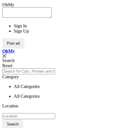
OhMy
Sign In
Sign Up
Post ad
Oh
My
Search
Reset
Category
All Categories
All Categories
Location
Search