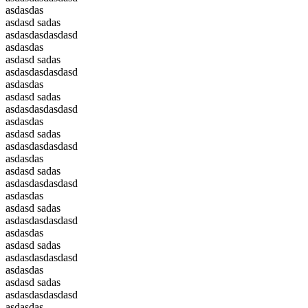
asdasdas
asdasd sadas
asdasdasdasdasd
asdasdas
asdasd sadas
asdasdasdasdasd
asdasdas
asdasd sadas
asdasdasdasdasd
asdasdas
asdasd sadas
asdasdasdasdasd
asdasdas
asdasd sadas
asdasdasdasdasd
asdasdas
asdasd sadas
asdasdasdasdasd
asdasdas
asdasd sadas
asdasdasdasdasd
asdasdas
asdasd sadas
asdasdasdasdasd
asdasdas