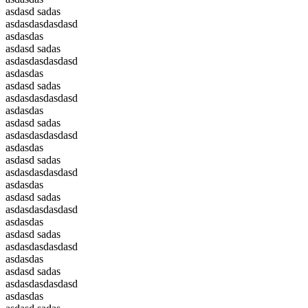
asdasd sadas
asdasdasdasdasd
asdasdas
asdasd sadas
asdasdasdasdasd
asdasdas
asdasd sadas
asdasdasdasdasd
asdasdas
asdasd sadas
asdasdasdasdasd
asdasdas
asdasd sadas
asdasdasdasdasd
asdasdas
asdasd sadas
asdasdasdasdasd
asdasdas
asdasd sadas
asdasdasdasdasd
asdasdas
asdasd sadas
asdasdasdasdasd
asdasdas