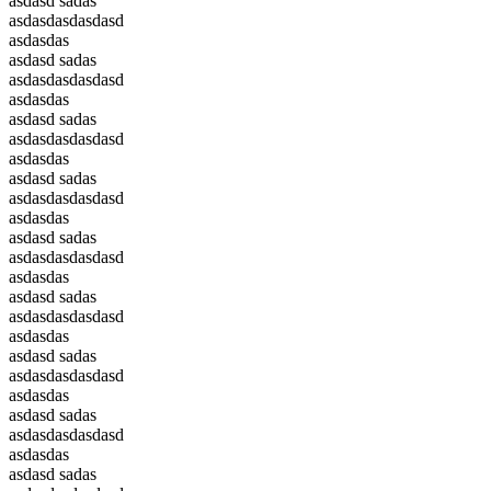
asdasd sadas
asdasdasdasdasd
asdasdas
asdasd sadas
asdasdasdasdasd
asdasdas
asdasd sadas
asdasdasdasdasd
asdasdas
asdasd sadas
asdasdasdasdasd
asdasdas
asdasd sadas
asdasdasdasdasd
asdasdas
asdasd sadas
asdasdasdasdasd
asdasdas
asdasd sadas
asdasdasdasdasd
asdasdas
asdasd sadas
asdasdasdasdasd
asdasdas
asdasd sadas