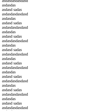
asdasdasdasdasd
asdasdas
asdasd sadas
asdasdasdasdasd
asdasdas
asdasd sadas
asdasdasdasdasd
asdasdas
asdasd sadas
asdasdasdasdasd
asdasdas
asdasd sadas
asdasdasdasdasd
asdasdas
asdasd sadas
asdasdasdasdasd
asdasdas
asdasd sadas
asdasdasdasdasd
asdasdas
asdasd sadas
asdasdasdasdasd
asdasdas
asdasd sadas
asdasdasdasdasd