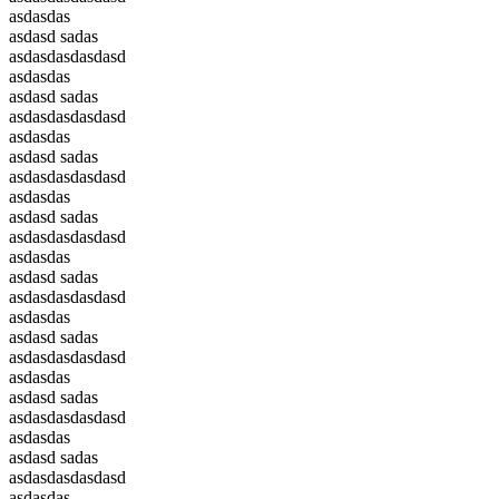
asdasdas
asdasd sadas
asdasdasdasdasd
asdasdas
asdasd sadas
asdasdasdasdasd
asdasdas
asdasd sadas
asdasdasdasdasd
asdasdas
asdasd sadas
asdasdasdasdasd
asdasdas
asdasd sadas
asdasdasdasdasd
asdasdas
asdasd sadas
asdasdasdasdasd
asdasdas
asdasd sadas
asdasdasdasdasd
asdasdas
asdasd sadas
asdasdasdasdasd
asdasdas