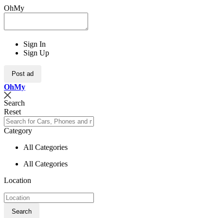
OhMy
Sign In
Sign Up
Post ad
Oh
My
Search
Reset
Category
All Categories
All Categories
Location
Search