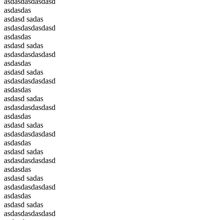
asdasdasdasdasd
asdasdas
asdasd sadas
asdasdasdasdasd
asdasdas
asdasd sadas
asdasdasdasdasd
asdasdas
asdasd sadas
asdasdasdasdasd
asdasdas
asdasd sadas
asdasdasdasdasd
asdasdas
asdasd sadas
asdasdasdasdasd
asdasdas
asdasd sadas
asdasdasdasdasd
asdasdas
asdasd sadas
asdasdasdasdasd
asdasdas
asdasd sadas
asdasdasdasdasd