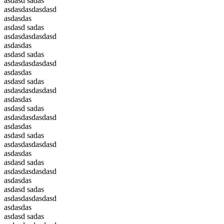
asdasd sadas
asdasdasdasdasd
asdasdas
asdasd sadas
asdasdasdasdasd
asdasdas
asdasd sadas
asdasdasdasdasd
asdasdas
asdasd sadas
asdasdasdasdasd
asdasdas
asdasd sadas
asdasdasdasdasd
asdasdas
asdasd sadas
asdasdasdasdasd
asdasdas
asdasd sadas
asdasdasdasdasd
asdasdas
asdasd sadas
asdasdasdasdasd
asdasdas
asdasd sadas