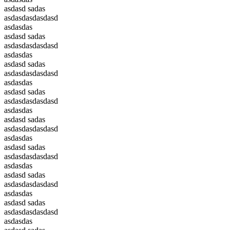
asdasd sadas
asdasdasdasdasd
asdasdas
asdasd sadas
asdasdasdasdasd
asdasdas
asdasd sadas
asdasdasdasdasd
asdasdas
asdasd sadas
asdasdasdasdasd
asdasdas
asdasd sadas
asdasdasdasdasd
asdasdas
asdasd sadas
asdasdasdasdasd
asdasdas
asdasd sadas
asdasdasdasdasd
asdasdas
asdasd sadas
asdasdasdasdasd
asdasdas