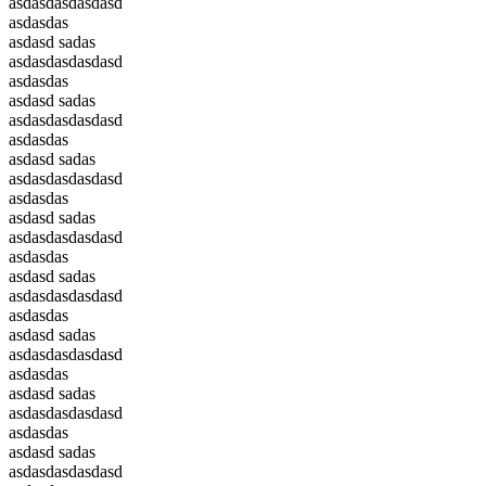
asdasdasdasdasd
asdasdas
asdasd sadas
asdasdasdasdasd
asdasdas
asdasd sadas
asdasdasdasdasd
asdasdas
asdasd sadas
asdasdasdasdasd
asdasdas
asdasd sadas
asdasdasdasdasd
asdasdas
asdasd sadas
asdasdasdasdasd
asdasdas
asdasd sadas
asdasdasdasdasd
asdasdas
asdasd sadas
asdasdasdasdasd
asdasdas
asdasd sadas
asdasdasdasdasd