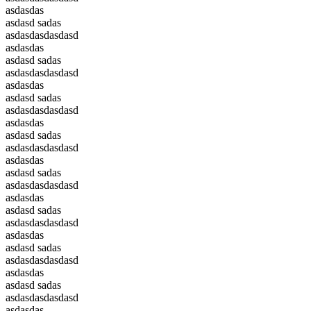
asdasdas
asdasd sadas
asdasdasdasdasd
asdasdas
asdasd sadas
asdasdasdasdasd
asdasdas
asdasd sadas
asdasdasdasdasd
asdasdas
asdasd sadas
asdasdasdasdasd
asdasdas
asdasd sadas
asdasdasdasdasd
asdasdas
asdasd sadas
asdasdasdasdasd
asdasdas
asdasd sadas
asdasdasdasdasd
asdasdas
asdasd sadas
asdasdasdasdasd
asdasdas