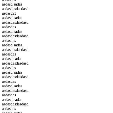
asdasd sadas
asdasdasdasdasd
asdasdas
asdasd sadas
asdasdasdasdasd
asdasdas
asdasd sadas
asdasdasdasdasd
asdasdas
asdasd sadas
asdasdasdasdasd
asdasdas
asdasd sadas
asdasdasdasdasd
asdasdas
asdasd sadas
asdasdasdasdasd
asdasdas
asdasd sadas
asdasdasdasdasd
asdasdas
asdasd sadas
asdasdasdasdasd
asdasdas