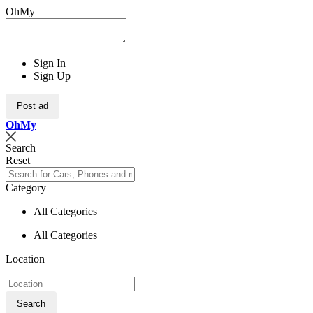
OhMy
Sign In
Sign Up
Post ad
Oh
My
Search
Reset
Category
All Categories
All Categories
Location
Search