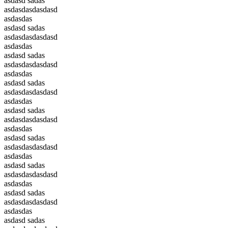
asdasd sadas
asdasdasdasdasd
asdasdas
asdasd sadas
asdasdasdasdasd
asdasdas
asdasd sadas
asdasdasdasdasd
asdasdas
asdasd sadas
asdasdasdasdasd
asdasdas
asdasd sadas
asdasdasdasdasd
asdasdas
asdasd sadas
asdasdasdasdasd
asdasdas
asdasd sadas
asdasdasdasdasd
asdasdas
asdasd sadas
asdasdasdasdasd
asdasdas
asdasd sadas