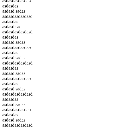
asdasdasdasdasd
asdasdas
asdasd sadas
asdasdasdasdasd
asdasdas
asdasd sadas
asdasdasdasdasd
asdasdas
asdasd sadas
asdasdasdasdasd
asdasdas
asdasd sadas
asdasdasdasdasd
asdasdas
asdasd sadas
asdasdasdasdasd
asdasdas
asdasd sadas
asdasdasdasdasd
asdasdas
asdasd sadas
asdasdasdasdasd
asdasdas
asdasd sadas
asdasdasdasdasd