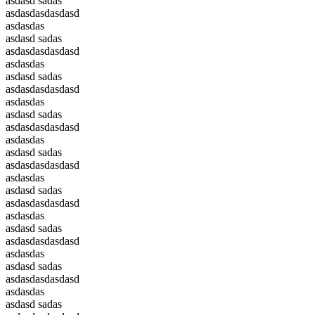
asdasd sadas
asdasdasdasdasd
asdasdas
asdasd sadas
asdasdasdasdasd
asdasdas
asdasd sadas
asdasdasdasdasd
asdasdas
asdasd sadas
asdasdasdasdasd
asdasdas
asdasd sadas
asdasdasdasdasd
asdasdas
asdasd sadas
asdasdasdasdasd
asdasdas
asdasd sadas
asdasdasdasdasd
asdasdas
asdasd sadas
asdasdasdasdasd
asdasdas
asdasd sadas