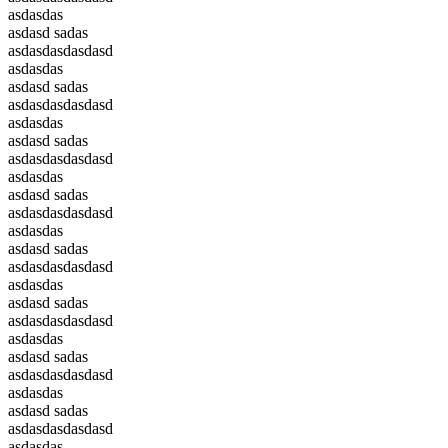
asdasdas
asdasd sadas
asdasdasdasdasd
asdasdas
asdasd sadas
asdasdasdasdasd
asdasdas
asdasd sadas
asdasdasdasdasd
asdasdas
asdasd sadas
asdasdasdasdasd
asdasdas
asdasd sadas
asdasdasdasdasd
asdasdas
asdasd sadas
asdasdasdasdasd
asdasdas
asdasd sadas
asdasdasdasdasd
asdasdas
asdasd sadas
asdasdasdasdasd
asdasdas