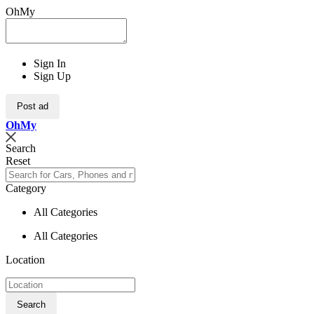
OhMy
Sign In
Sign Up
Post ad
Oh
My
Search
Reset
Category
All Categories
All Categories
Location
Search