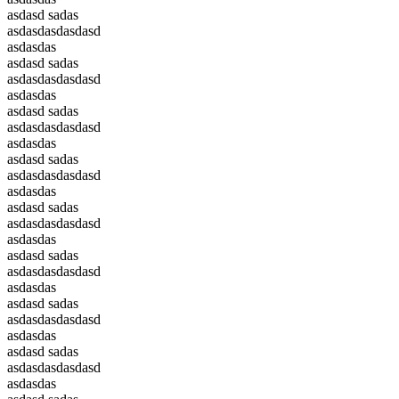
asdasd sadas
asdasdasdasdasd
asdasdas
asdasd sadas
asdasdasdasdasd
asdasdas
asdasd sadas
asdasdasdasdasd
asdasdas
asdasd sadas
asdasdasdasdasd
asdasdas
asdasd sadas
asdasdasdasdasd
asdasdas
asdasd sadas
asdasdasdasdasd
asdasdas
asdasd sadas
asdasdasdasdasd
asdasdas
asdasd sadas
asdasdasdasdasd
asdasdas