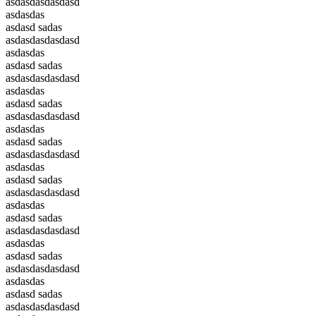
asdasdasdasdasd
asdasdas
asdasd sadas
asdasdasdasdasd
asdasdas
asdasd sadas
asdasdasdasdasd
asdasdas
asdasd sadas
asdasdasdasdasd
asdasdas
asdasd sadas
asdasdasdasdasd
asdasdas
asdasd sadas
asdasdasdasdasd
asdasdas
asdasd sadas
asdasdasdasdasd
asdasdas
asdasd sadas
asdasdasdasdasd
asdasdas
asdasd sadas
asdasdasdasdasd