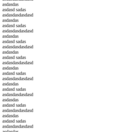
asdasdas
asdasd sadas
asdasdasdasdasd
asdasdas
asdasd sadas
asdasdasdasdasd
asdasdas
asdasd sadas
asdasdasdasdasd
asdasdas
asdasd sadas
asdasdasdasdasd
asdasdas
asdasd sadas
asdasdasdasdasd
asdasdas
asdasd sadas
asdasdasdasdasd
asdasdas
asdasd sadas
asdasdasdasdasd
asdasdas
asdasd sadas
asdasdasdasdasd
asdasdas