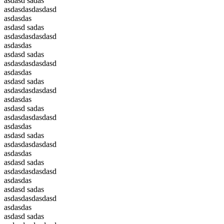
asdasd sadas
asdasdasdasdasd
asdasdas
asdasd sadas
asdasdasdasdasd
asdasdas
asdasd sadas
asdasdasdasdasd
asdasdas
asdasd sadas
asdasdasdasdasd
asdasdas
asdasd sadas
asdasdasdasdasd
asdasdas
asdasd sadas
asdasdasdasdasd
asdasdas
asdasd sadas
asdasdasdasdasd
asdasdas
asdasd sadas
asdasdasdasdasd
asdasdas
asdasd sadas