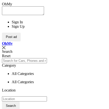
OhMy
Sign In
Sign Up
Post ad
Oh
My
Search
Reset
Category
All Categories
All Categories
Location
Search