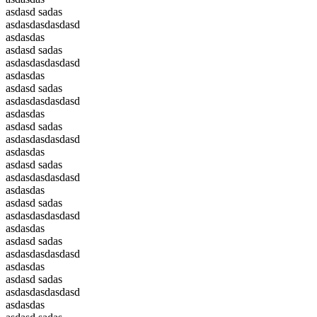
asdasd sadas
asdasdasdasdasd
asdasdas
asdasd sadas
asdasdasdasdasd
asdasdas
asdasd sadas
asdasdasdasdasd
asdasdas
asdasd sadas
asdasdasdasdasd
asdasdas
asdasd sadas
asdasdasdasdasd
asdasdas
asdasd sadas
asdasdasdasdasd
asdasdas
asdasd sadas
asdasdasdasdasd
asdasdas
asdasd sadas
asdasdasdasdasd
asdasdas