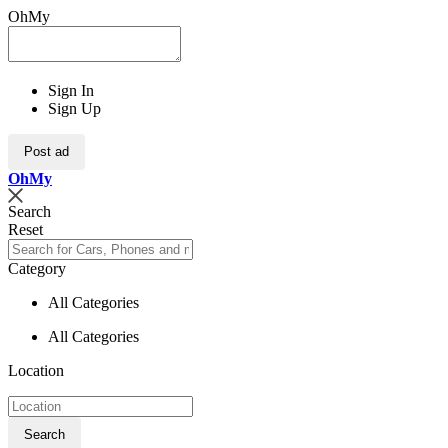
OhMy
Sign In
Sign Up
Post ad
Oh
My
Search
Reset
Category
All Categories
All Categories
Location
Search