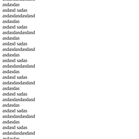
asdasdas
asdasd sadas
asdasdasdasdasd
asdasdas
asdasd sadas
asdasdasdasdasd
asdasdas
asdasd sadas
asdasdasdasdasd
asdasdas
asdasd sadas
asdasdasdasdasd
asdasdas
asdasd sadas
asdasdasdasdasd
asdasdas
asdasd sadas
asdasdasdasdasd
asdasdas
asdasd sadas
asdasdasdasdasd
asdasdas
asdasd sadas
asdasdasdasdasd
asdasdas