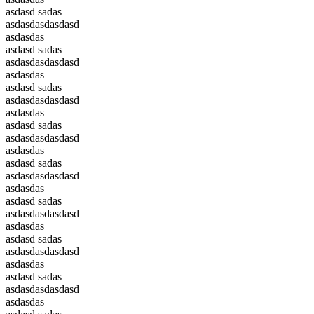
asdasd sadas
asdasdasdasdasd
asdasdas
asdasd sadas
asdasdasdasdasd
asdasdas
asdasd sadas
asdasdasdasdasd
asdasdas
asdasd sadas
asdasdasdasdasd
asdasdas
asdasd sadas
asdasdasdasdasd
asdasdas
asdasd sadas
asdasdasdasdasd
asdasdas
asdasd sadas
asdasdasdasdasd
asdasdas
asdasd sadas
asdasdasdasdasd
asdasdas