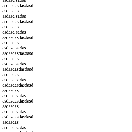
asdasd sadas
asdasdasdasdasd
asdasdas
asdasd sadas
asdasdasdasdasd
asdasdas
asdasd sadas
asdasdasdasdasd
asdasdas
asdasd sadas
asdasdasdasdasd
asdasdas
asdasd sadas
asdasdasdasdasd
asdasdas
asdasd sadas
asdasdasdasdasd
asdasdas
asdasd sadas
asdasdasdasdasd
asdasdas
asdasd sadas
asdasdasdasdasd
asdasdas
asdasd sadas