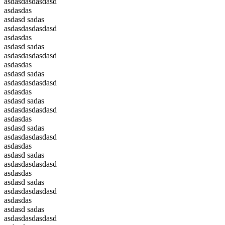
asdasdasdasdasd
asdasdas
asdasd sadas
asdasdasdasdasd
asdasdas
asdasd sadas
asdasdasdasdasd
asdasdas
asdasd sadas
asdasdasdasdasd
asdasdas
asdasd sadas
asdasdasdasdasd
asdasdas
asdasd sadas
asdasdasdasdasd
asdasdas
asdasd sadas
asdasdasdasdasd
asdasdas
asdasd sadas
asdasdasdasdasd
asdasdas
asdasd sadas
asdasdasdasdasd