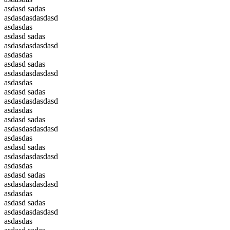
asdasd sadas
asdasdasdasdasd
asdasdas
asdasd sadas
asdasdasdasdasd
asdasdas
asdasd sadas
asdasdasdasdasd
asdasdas
asdasd sadas
asdasdasdasdasd
asdasdas
asdasd sadas
asdasdasdasdasd
asdasdas
asdasd sadas
asdasdasdasdasd
asdasdas
asdasd sadas
asdasdasdasdasd
asdasdas
asdasd sadas
asdasdasdasdasd
asdasdas