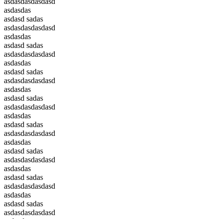
asdasdasdasdasd
asdasdas
asdasd sadas
asdasdasdasdasd
asdasdas
asdasd sadas
asdasdasdasdasd
asdasdas
asdasd sadas
asdasdasdasdasd
asdasdas
asdasd sadas
asdasdasdasdasd
asdasdas
asdasd sadas
asdasdasdasdasd
asdasdas
asdasd sadas
asdasdasdasdasd
asdasdas
asdasd sadas
asdasdasdasdasd
asdasdas
asdasd sadas
asdasdasdasdasd