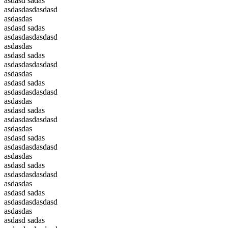
asdasd sadas
asdasdasdasdasd
asdasdas
asdasd sadas
asdasdasdasdasd
asdasdas
asdasd sadas
asdasdasdasdasd
asdasdas
asdasd sadas
asdasdasdasdasd
asdasdas
asdasd sadas
asdasdasdasdasd
asdasdas
asdasd sadas
asdasdasdasdasd
asdasdas
asdasd sadas
asdasdasdasdasd
asdasdas
asdasd sadas
asdasdasdasdasd
asdasdas
asdasd sadas