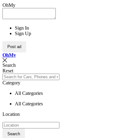
OhMy
Sign In
Sign Up
Post ad
Oh
My
Search
Reset
Category
All Categories
All Categories
Location
Search