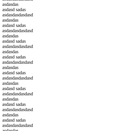
asdasdas
asdasd sadas
asdasdasdasdasd
asdasdas
asdasd sadas
asdasdasdasdasd
asdasdas
asdasd sadas
asdasdasdasdasd
asdasdas
asdasd sadas
asdasdasdasdasd
asdasdas
asdasd sadas
asdasdasdasdasd
asdasdas
asdasd sadas
asdasdasdasdasd
asdasdas
asdasd sadas
asdasdasdasdasd
asdasdas
asdasd sadas
asdasdasdasdasd
asdasdas