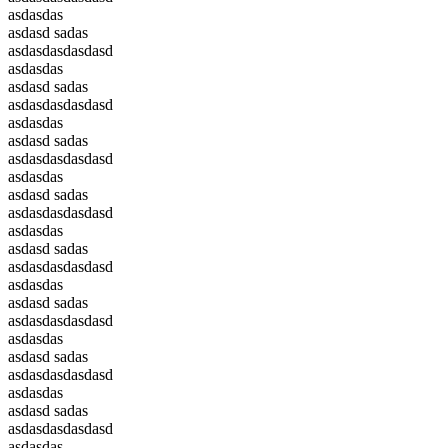
asdasdas
asdasd sadas
asdasdasdasdasd
asdasdas
asdasd sadas
asdasdasdasdasd
asdasdas
asdasd sadas
asdasdasdasdasd
asdasdas
asdasd sadas
asdasdasdasdasd
asdasdas
asdasd sadas
asdasdasdasdasd
asdasdas
asdasd sadas
asdasdasdasdasd
asdasdas
asdasd sadas
asdasdasdasdasd
asdasdas
asdasd sadas
asdasdasdasdasd
asdasdas