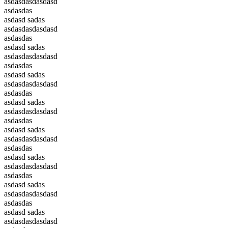
asdasdasdasdasd
asdasdas
asdasd sadas
asdasdasdasdasd
asdasdas
asdasd sadas
asdasdasdasdasd
asdasdas
asdasd sadas
asdasdasdasdasd
asdasdas
asdasd sadas
asdasdasdasdasd
asdasdas
asdasd sadas
asdasdasdasdasd
asdasdas
asdasd sadas
asdasdasdasdasd
asdasdas
asdasd sadas
asdasdasdasdasd
asdasdas
asdasd sadas
asdasdasdasdasd