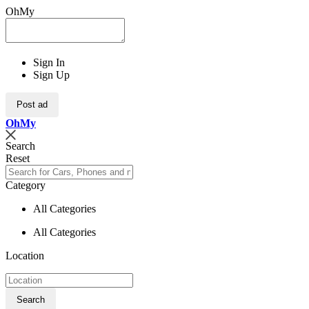
OhMy
Sign In
Sign Up
Post ad
Oh
My
Search
Reset
Category
All Categories
All Categories
Location
Search