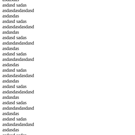
asdasd sadas
asdasdasdasdasd
asdasdas
asdasd sadas
asdasdasdasdasd
asdasdas
asdasd sadas
asdasdasdasdasd
asdasdas
asdasd sadas
asdasdasdasdasd
asdasdas
asdasd sadas
asdasdasdasdasd
asdasdas
asdasd sadas
asdasdasdasdasd
asdasdas
asdasd sadas
asdasdasdasdasd
asdasdas
asdasd sadas
asdasdasdasdasd
asdasdas