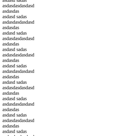
asdasd sadas
asdasdasdasdasd
asdasdas
asdasd sadas
asdasdasdasdasd
asdasdas
asdasd sadas
asdasdasdasdasd
asdasdas
asdasd sadas
asdasdasdasdasd
asdasdas
asdasd sadas
asdasdasdasdasd
asdasdas
asdasd sadas
asdasdasdasdasd
asdasdas
asdasd sadas
asdasdasdasdasd
asdasdas
asdasd sadas
asdasdasdasdasd
asdasdas
asdasd sadas