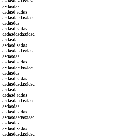
asdasdasdasdasd
asdasdas
asdasd sadas
asdasdasdasdasd
asdasdas
asdasd sadas
asdasdasdasdasd
asdasdas
asdasd sadas
asdasdasdasdasd
asdasdas
asdasd sadas
asdasdasdasdasd
asdasdas
asdasd sadas
asdasdasdasdasd
asdasdas
asdasd sadas
asdasdasdasdasd
asdasdas
asdasd sadas
asdasdasdasdasd
asdasdas
asdasd sadas
asdasdasdasdasd