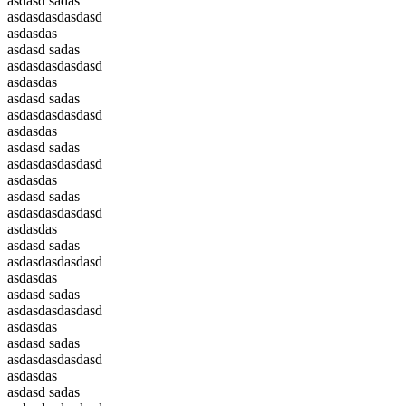
asdasd sadas
asdasdasdasdasd
asdasdas
asdasd sadas
asdasdasdasdasd
asdasdas
asdasd sadas
asdasdasdasdasd
asdasdas
asdasd sadas
asdasdasdasdasd
asdasdas
asdasd sadas
asdasdasdasdasd
asdasdas
asdasd sadas
asdasdasdasdasd
asdasdas
asdasd sadas
asdasdasdasdasd
asdasdas
asdasd sadas
asdasdasdasdasd
asdasdas
asdasd sadas