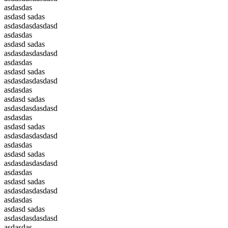
asdasdas
asdasd sadas
asdasdasdasdasd
asdasdas
asdasd sadas
asdasdasdasdasd
asdasdas
asdasd sadas
asdasdasdasdasd
asdasdas
asdasd sadas
asdasdasdasdasd
asdasdas
asdasd sadas
asdasdasdasdasd
asdasdas
asdasd sadas
asdasdasdasdasd
asdasdas
asdasd sadas
asdasdasdasdasd
asdasdas
asdasd sadas
asdasdasdasdasd
asdasdas