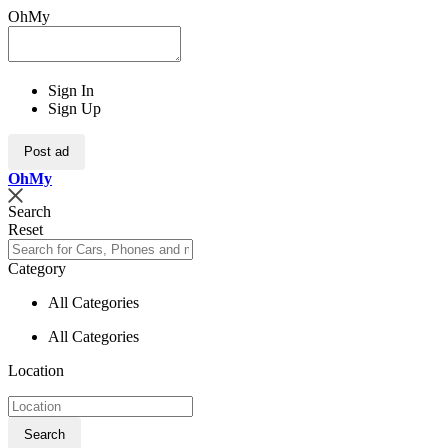
OhMy
Sign In
Sign Up
Post ad
Oh
My
Search
Reset
Category
All Categories
All Categories
Location
Search