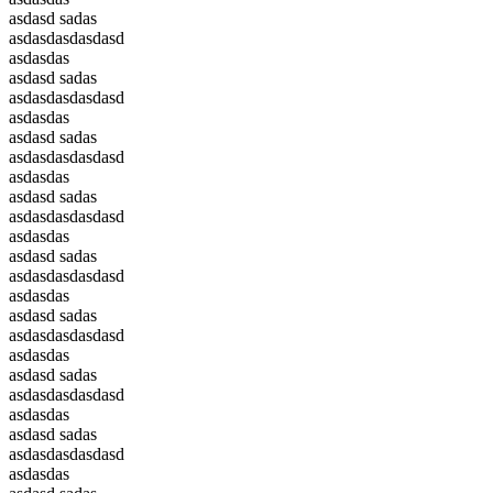
asdasd sadas
asdasdasdasdasd
asdasdas
asdasd sadas
asdasdasdasdasd
asdasdas
asdasd sadas
asdasdasdasdasd
asdasdas
asdasd sadas
asdasdasdasdasd
asdasdas
asdasd sadas
asdasdasdasdasd
asdasdas
asdasd sadas
asdasdasdasdasd
asdasdas
asdasd sadas
asdasdasdasdasd
asdasdas
asdasd sadas
asdasdasdasdasd
asdasdas