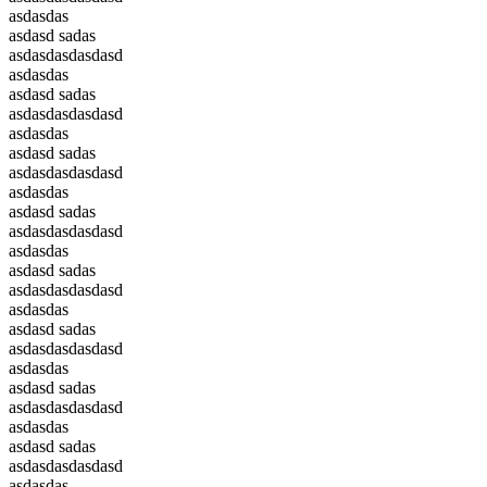
asdasdas
asdasd sadas
asdasdasdasdasd
asdasdas
asdasd sadas
asdasdasdasdasd
asdasdas
asdasd sadas
asdasdasdasdasd
asdasdas
asdasd sadas
asdasdasdasdasd
asdasdas
asdasd sadas
asdasdasdasdasd
asdasdas
asdasd sadas
asdasdasdasdasd
asdasdas
asdasd sadas
asdasdasdasdasd
asdasdas
asdasd sadas
asdasdasdasdasd
asdasdas