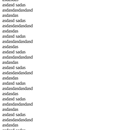
asdasd sadas
asdasdasdasdasd
asdasdas
asdasd sadas
asdasdasdasdasd
asdasdas
asdasd sadas
asdasdasdasdasd
asdasdas
asdasd sadas
asdasdasdasdasd
asdasdas
asdasd sadas
asdasdasdasdasd
asdasdas
asdasd sadas
asdasdasdasdasd
asdasdas
asdasd sadas
asdasdasdasdasd
asdasdas
asdasd sadas
asdasdasdasdasd
asdasdas