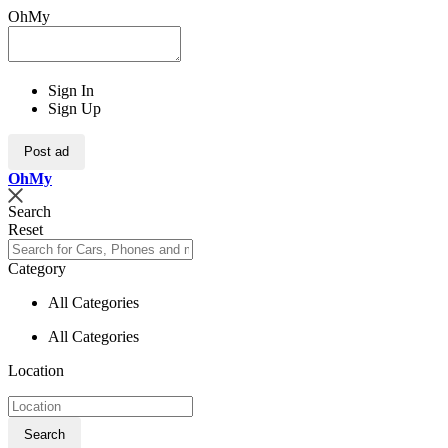
OhMy
Sign In
Sign Up
Post ad
Oh
My
Search
Reset
Category
All Categories
All Categories
Location
Search