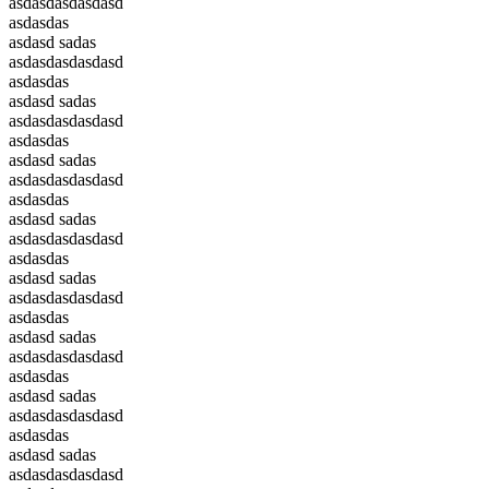
asdasdasdasdasd
asdasdas
asdasd sadas
asdasdasdasdasd
asdasdas
asdasd sadas
asdasdasdasdasd
asdasdas
asdasd sadas
asdasdasdasdasd
asdasdas
asdasd sadas
asdasdasdasdasd
asdasdas
asdasd sadas
asdasdasdasdasd
asdasdas
asdasd sadas
asdasdasdasdasd
asdasdas
asdasd sadas
asdasdasdasdasd
asdasdas
asdasd sadas
asdasdasdasdasd