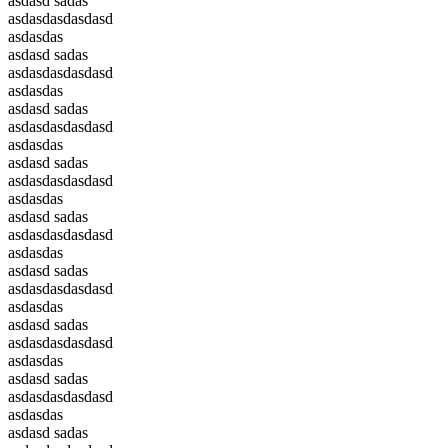
asdasd sadas
asdasdasdasdasd
asdasdas
asdasd sadas
asdasdasdasdasd
asdasdas
asdasd sadas
asdasdasdasdasd
asdasdas
asdasd sadas
asdasdasdasdasd
asdasdas
asdasd sadas
asdasdasdasdasd
asdasdas
asdasd sadas
asdasdasdasdasd
asdasdas
asdasd sadas
asdasdasdasdasd
asdasdas
asdasd sadas
asdasdasdasdasd
asdasdas
asdasd sadas