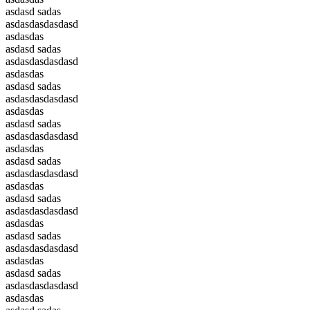
asdasd sadas
asdasdasdasdasd
asdasdas
asdasd sadas
asdasdasdasdasd
asdasdas
asdasd sadas
asdasdasdasdasd
asdasdas
asdasd sadas
asdasdasdasdasd
asdasdas
asdasd sadas
asdasdasdasdasd
asdasdas
asdasd sadas
asdasdasdasdasd
asdasdas
asdasd sadas
asdasdasdasdasd
asdasdas
asdasd sadas
asdasdasdasdasd
asdasdas