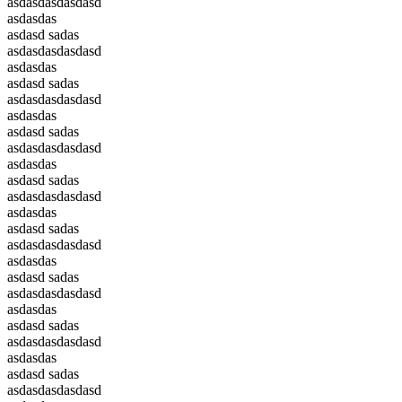
asdasdasdasdasd
asdasdas
asdasd sadas
asdasdasdasdasd
asdasdas
asdasd sadas
asdasdasdasdasd
asdasdas
asdasd sadas
asdasdasdasdasd
asdasdas
asdasd sadas
asdasdasdasdasd
asdasdas
asdasd sadas
asdasdasdasdasd
asdasdas
asdasd sadas
asdasdasdasdasd
asdasdas
asdasd sadas
asdasdasdasdasd
asdasdas
asdasd sadas
asdasdasdasdasd