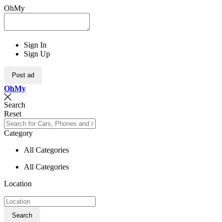
OhMy
Sign In
Sign Up
Post ad
Oh
My
Search
Reset
Category
All Categories
All Categories
Location
Search