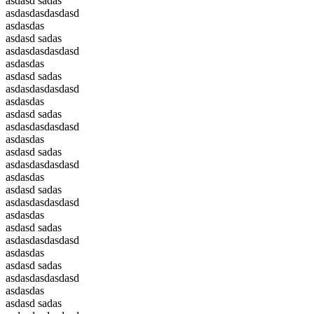
asdasd sadas
asdasdasdasdasd
asdasdas
asdasd sadas
asdasdasdasdasd
asdasdas
asdasd sadas
asdasdasdasdasd
asdasdas
asdasd sadas
asdasdasdasdasd
asdasdas
asdasd sadas
asdasdasdasdasd
asdasdas
asdasd sadas
asdasdasdasdasd
asdasdas
asdasd sadas
asdasdasdasdasd
asdasdas
asdasd sadas
asdasdasdasdasd
asdasdas
asdasd sadas