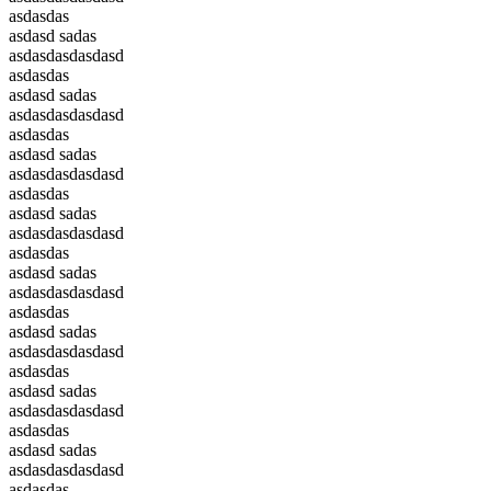
asdasdas
asdasd sadas
asdasdasdasdasd
asdasdas
asdasd sadas
asdasdasdasdasd
asdasdas
asdasd sadas
asdasdasdasdasd
asdasdas
asdasd sadas
asdasdasdasdasd
asdasdas
asdasd sadas
asdasdasdasdasd
asdasdas
asdasd sadas
asdasdasdasdasd
asdasdas
asdasd sadas
asdasdasdasdasd
asdasdas
asdasd sadas
asdasdasdasdasd
asdasdas