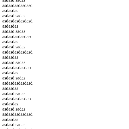
asdasd sadas
asdasdasdasdasd
asdasdas
asdasd sadas
asdasdasdasdasd
asdasdas
asdasd sadas
asdasdasdasdasd
asdasdas
asdasd sadas
asdasdasdasdasd
asdasdas
asdasd sadas
asdasdasdasdasd
asdasdas
asdasd sadas
asdasdasdasdasd
asdasdas
asdasd sadas
asdasdasdasdasd
asdasdas
asdasd sadas
asdasdasdasdasd
asdasdas
asdasd sadas