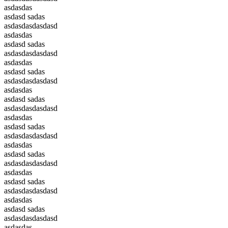
asdasdas
asdasd sadas
asdasdasdasdasd
asdasdas
asdasd sadas
asdasdasdasdasd
asdasdas
asdasd sadas
asdasdasdasdasd
asdasdas
asdasd sadas
asdasdasdasdasd
asdasdas
asdasd sadas
asdasdasdasdasd
asdasdas
asdasd sadas
asdasdasdasdasd
asdasdas
asdasd sadas
asdasdasdasdasd
asdasdas
asdasd sadas
asdasdasdasdasd
asdasdas