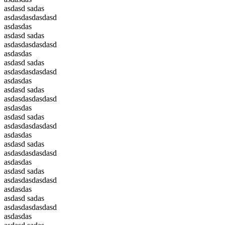
asdasd sadas
asdasdasdasdasd
asdasdas
asdasd sadas
asdasdasdasdasd
asdasdas
asdasd sadas
asdasdasdasdasd
asdasdas
asdasd sadas
asdasdasdasdasd
asdasdas
asdasd sadas
asdasdasdasdasd
asdasdas
asdasd sadas
asdasdasdasdasd
asdasdas
asdasd sadas
asdasdasdasdasd
asdasdas
asdasd sadas
asdasdasdasdasd
asdasdas