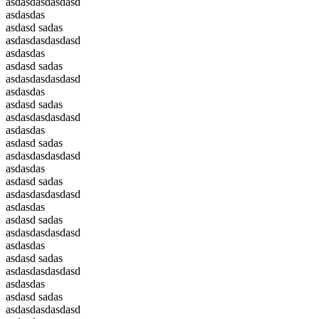
asdasdasdasdasd
asdasdas
asdasd sadas
asdasdasdasdasd
asdasdas
asdasd sadas
asdasdasdasdasd
asdasdas
asdasd sadas
asdasdasdasdasd
asdasdas
asdasd sadas
asdasdasdasdasd
asdasdas
asdasd sadas
asdasdasdasdasd
asdasdas
asdasd sadas
asdasdasdasdasd
asdasdas
asdasd sadas
asdasdasdasdasd
asdasdas
asdasd sadas
asdasdasdasdasd