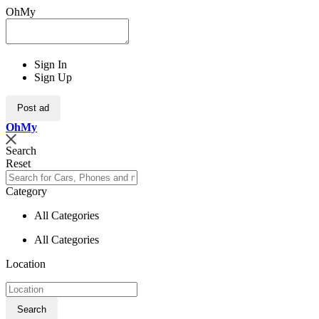
OhMy
Sign In
Sign Up
Post ad
Oh
My
Search
Reset
Category
All Categories
All Categories
Location
Search