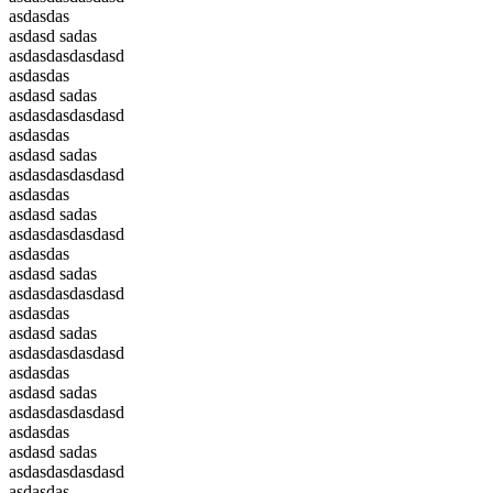
asdasdas
asdasd sadas
asdasdasdasdasd
asdasdas
asdasd sadas
asdasdasdasdasd
asdasdas
asdasd sadas
asdasdasdasdasd
asdasdas
asdasd sadas
asdasdasdasdasd
asdasdas
asdasd sadas
asdasdasdasdasd
asdasdas
asdasd sadas
asdasdasdasdasd
asdasdas
asdasd sadas
asdasdasdasdasd
asdasdas
asdasd sadas
asdasdasdasdasd
asdasdas