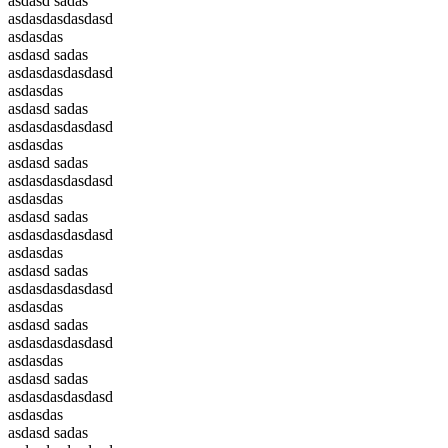
asdasd sadas
asdasdasdasdasd
asdasdas
asdasd sadas
asdasdasdasdasd
asdasdas
asdasd sadas
asdasdasdasdasd
asdasdas
asdasd sadas
asdasdasdasdasd
asdasdas
asdasd sadas
asdasdasdasdasd
asdasdas
asdasd sadas
asdasdasdasdasd
asdasdas
asdasd sadas
asdasdasdasdasd
asdasdas
asdasd sadas
asdasdasdasdasd
asdasdas
asdasd sadas