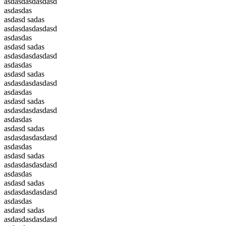
asdasdasdasdasd
asdasdas
asdasd sadas
asdasdasdasdasd
asdasdas
asdasd sadas
asdasdasdasdasd
asdasdas
asdasd sadas
asdasdasdasdasd
asdasdas
asdasd sadas
asdasdasdasdasd
asdasdas
asdasd sadas
asdasdasdasdasd
asdasdas
asdasd sadas
asdasdasdasdasd
asdasdas
asdasd sadas
asdasdasdasdasd
asdasdas
asdasd sadas
asdasdasdasdasd