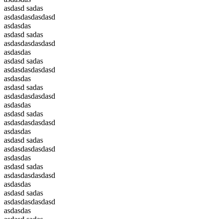
asdasd sadas
asdasdasdasdasd
asdasdas
asdasd sadas
asdasdasdasdasd
asdasdas
asdasd sadas
asdasdasdasdasd
asdasdas
asdasd sadas
asdasdasdasdasd
asdasdas
asdasd sadas
asdasdasdasdasd
asdasdas
asdasd sadas
asdasdasdasdasd
asdasdas
asdasd sadas
asdasdasdasdasd
asdasdas
asdasd sadas
asdasdasdasdasd
asdasdas