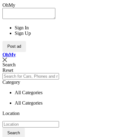
OhMy
Sign In
Sign Up
Post ad
Oh
My
Search
Reset
Category
All Categories
All Categories
Location
Search