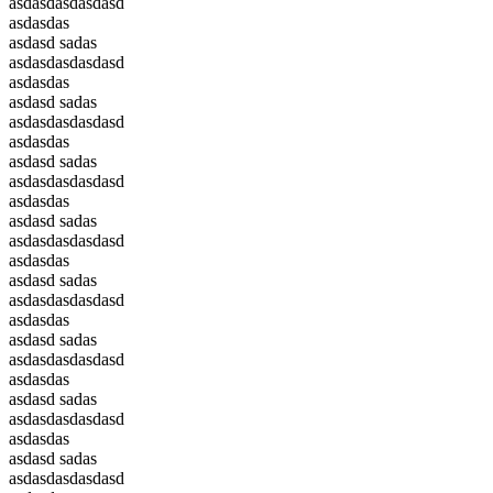
asdasdasdasdasd
asdasdas
asdasd sadas
asdasdasdasdasd
asdasdas
asdasd sadas
asdasdasdasdasd
asdasdas
asdasd sadas
asdasdasdasdasd
asdasdas
asdasd sadas
asdasdasdasdasd
asdasdas
asdasd sadas
asdasdasdasdasd
asdasdas
asdasd sadas
asdasdasdasdasd
asdasdas
asdasd sadas
asdasdasdasdasd
asdasdas
asdasd sadas
asdasdasdasdasd