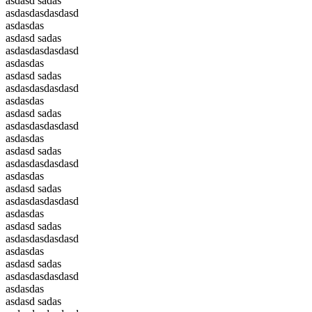
asdasd sadas
asdasdasdasdasd
asdasdas
asdasd sadas
asdasdasdasdasd
asdasdas
asdasd sadas
asdasdasdasdasd
asdasdas
asdasd sadas
asdasdasdasdasd
asdasdas
asdasd sadas
asdasdasdasdasd
asdasdas
asdasd sadas
asdasdasdasdasd
asdasdas
asdasd sadas
asdasdasdasdasd
asdasdas
asdasd sadas
asdasdasdasdasd
asdasdas
asdasd sadas