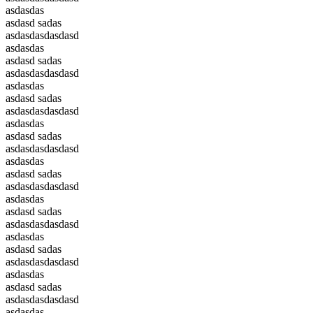
asdasdas
asdasd sadas
asdasdasdasdasd
asdasdas
asdasd sadas
asdasdasdasdasd
asdasdas
asdasd sadas
asdasdasdasdasd
asdasdas
asdasd sadas
asdasdasdasdasd
asdasdas
asdasd sadas
asdasdasdasdasd
asdasdas
asdasd sadas
asdasdasdasdasd
asdasdas
asdasd sadas
asdasdasdasdasd
asdasdas
asdasd sadas
asdasdasdasdasd
asdasdas