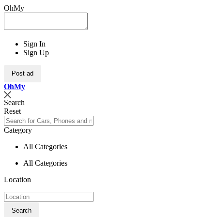
OhMy
Sign In
Sign Up
Post ad
Oh
My
Search
Reset
Category
All Categories
All Categories
Location
Search