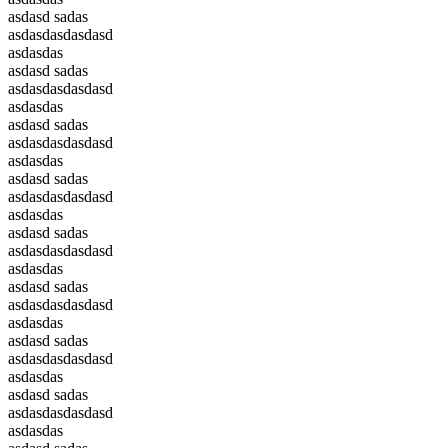
asdasd sadas
asdasdasdasdasd
asdasdas
asdasd sadas
asdasdasdasdasd
asdasdas
asdasd sadas
asdasdasdasdasd
asdasdas
asdasd sadas
asdasdasdasdasd
asdasdas
asdasd sadas
asdasdasdasdasd
asdasdas
asdasd sadas
asdasdasdasdasd
asdasdas
asdasd sadas
asdasdasdasdasd
asdasdas
asdasd sadas
asdasdasdasdasd
asdasdas