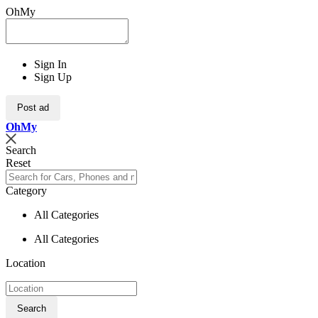
OhMy
Sign In
Sign Up
Post ad
Oh
My
Search
Reset
Category
All Categories
All Categories
Location
Search