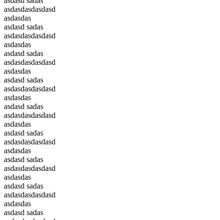
asdasd sadas
asdasdasdasdasd
asdasdas
asdasd sadas
asdasdasdasdasd
asdasdas
asdasd sadas
asdasdasdasdasd
asdasdas
asdasd sadas
asdasdasdasdasd
asdasdas
asdasd sadas
asdasdasdasdasd
asdasdas
asdasd sadas
asdasdasdasdasd
asdasdas
asdasd sadas
asdasdasdasdasd
asdasdas
asdasd sadas
asdasdasdasdasd
asdasdas
asdasd sadas