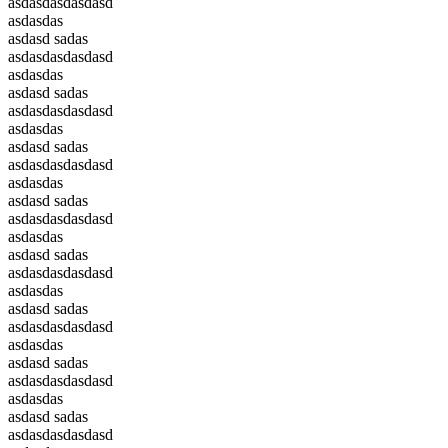
asdasdasdasdasd
asdasdas
asdasd sadas
asdasdasdasdasd
asdasdas
asdasd sadas
asdasdasdasdasd
asdasdas
asdasd sadas
asdasdasdasdasd
asdasdas
asdasd sadas
asdasdasdasdasd
asdasdas
asdasd sadas
asdasdasdasdasd
asdasdas
asdasd sadas
asdasdasdasdasd
asdasdas
asdasd sadas
asdasdasdasdasd
asdasdas
asdasd sadas
asdasdasdasdasd