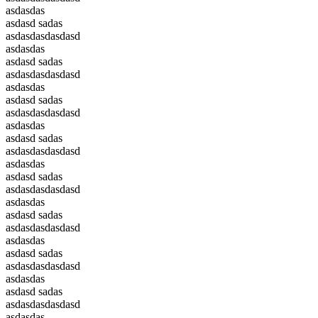
asdasdas
asdasd sadas
asdasdasdasdasd
asdasdas
asdasd sadas
asdasdasdasdasd
asdasdas
asdasd sadas
asdasdasdasdasd
asdasdas
asdasd sadas
asdasdasdasdasd
asdasdas
asdasd sadas
asdasdasdasdasd
asdasdas
asdasd sadas
asdasdasdasdasd
asdasdas
asdasd sadas
asdasdasdasdasd
asdasdas
asdasd sadas
asdasdasdasdasd
asdasdas