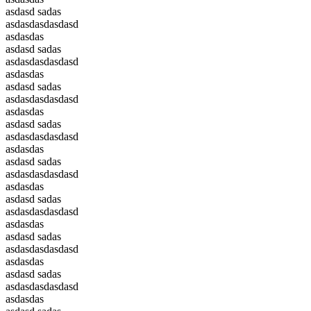
asdasd sadas
asdasdasdasdasd
asdasdas
asdasd sadas
asdasdasdasdasd
asdasdas
asdasd sadas
asdasdasdasdasd
asdasdas
asdasd sadas
asdasdasdasdasd
asdasdas
asdasd sadas
asdasdasdasdasd
asdasdas
asdasd sadas
asdasdasdasdasd
asdasdas
asdasd sadas
asdasdasdasdasd
asdasdas
asdasd sadas
asdasdasdasdasd
asdasdas